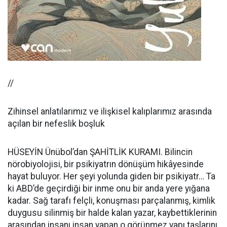
//
Zihinsel anlatılarımız ve ilişkisel kalıplarımız arasında
açılan bir nefeslik boşluk
HÜSEYİN Ünübol’dan ŞAHİTLİK KURAMI. Bilincin
nörobiyolojisi, bir psikiyatrın dönüşüm hikâyesinde
hayat buluyor. Her şeyi yolunda giden bir psikiyatr… Ta
ki ABD’de geçirdiği bir inme onu bir anda yere yığana
kadar. Sağ tarafı felçli, konuşması parçalanmış, kimlik
duygusu silinmiş bir halde kalan yazar, kaybettiklerinin
arasından insanı insan yapan o görünmez yapı taşlarını