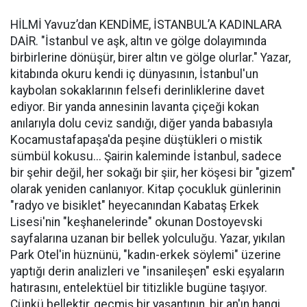
HİLMİ Yavuz’dan KENDİME, İSTANBUL’A KADINLARA
DAİR. "İstanbul ve aşk, altın ve gölge dolayımında
birbirlerine dönüşür, birer altın ve gölge olurlar." Yazar,
kitabında okuru kendi iç dünyasının, İstanbul'un
kaybolan sokaklarının felsefi derinliklerine davet
ediyor. Bir yanda annesinin lavanta çiçeği kokan
anılarıyla dolu ceviz sandığı, diğer yanda babasıyla
Kocamustafapaşa'da peşine düştükleri o mistik
sümbül kokusu... Şairin kaleminde İstanbul, sadece
bir şehir değil, her sokağı bir şiir, her köşesi bir "gizem"
olarak yeniden canlanıyor. Kitap çocukluk günlerinin
"radyo ve bisiklet" heyecanından Kabataş Erkek
Lisesi'nin "keşhanelerinde" okunan Dostoyevski
sayfalarına uzanan bir bellek yolculuğu. Yazar, yıkılan
Park Otel'in hüznünü, "kadın-erkek söylemi" üzerine
yaptığı derin analizleri ve "insanileşen" eski eşyaların
hatırasını, entelektüel bir titizlikle bugüne taşıyor.
Çünkü bellektir, geçmiş bir yaşantının, bir an'ın hangi