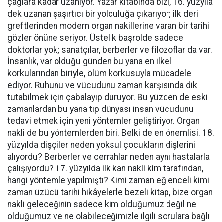
çağlara kadar uzanıyor. Yazar kitabında bizi, 16. yüzyıla
dek uzanan şaşırtıcı bir yolculuğa çıkarıyor; ilk deri
greftlerinden modern organ nakillerine varan bir tarihi
gözler önüne seriyor. Üstelik başrolde sadece
doktorlar yok; sanatçılar, berberler ve filozoflar da var.
İnsanlık, var olduğu günden bu yana en ilkel
korkularından biriyle, ölüm korkusuyla mücadele
ediyor. Ruhunu ve vücudunu zaman karşısında dik
tutabilmek için çabalayıp duruyor. Bu yüzden de eski
zamanlardan bu yana tıp dünyası insan vücudunu
tedavi etmek için yeni yöntemler geliştiriyor. Organ
nakli de bu yöntemlerden biri. Belki de en önemlisi. 18.
yüzyılda dişçiler neden yoksul çocukların dişlerini
alıyordu? Berberler ve cerrahlar neden aynı hastalarla
çalışıyordu? 17. yüzyılda ilk kan nakli kim tarafından,
hangi yöntemle yapılmıştı? Kimi zaman eğlenceli kimi
zaman üzücü tarihi hikâyelerle bezeli kitap, bize organ
nakli geleceğinin sadece kim olduğumuz değil ne
olduğumuz ve ne olabileceğimizle ilgili sorulara bağlı