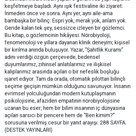
keşfetmeye başladı. Aynı ışık festivaline iki ziyaret:
İnmeden önce ve sonra. Aynı yer, aynı aile-ama
bambaşka bir bilinç. Espri yok, merak yok, anlam yok.
Geride kalan tek şey, sessizce izleyen bir gözlemci.
Bu kitap, o gözlemcinin hikâyesi. Nörobiyoloji,
fenomenoloji ve yıllara dayanan klinik deneyim; kişisel
bir kırılma anında buluşuyor. Yazar, “Şahitlik Kuramı”
adını verdiği özgün çerçevede, bedensel
duyumlarımız, zihinsel anlatılarımız ve ilişkisel
kalıplarımız arasında açılan o bir nefeslik boşluğu
işaret ediyor. Tam da orada, otomatik pilottan bilinçli
seçime geçişin mümkün olduğunu savunuyor. İnsanın
evrimsel yolculuğundan modern kutuplaşmanın
psikolojisine, afaziden empatinin nörobiyolojisine
uzanan bu eser; hem bir bilim insanının iç dünyasına
açılan sarsıcı bir pencere hem de “Ben kimim?”
sorusuna verilmiş cesur bir yanıt arayışı. 288 SAYFA.
(DESTEK YAYINLARI)