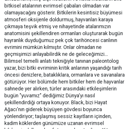
bitkisel atalarının evrimsel çabaları olmadan var
olamayacağını gösterir. Bitkilerin kesintisiz büyümesi
atmosferi oksijenle doldurmuş, hayvanları karaya
çıkmaya teşvik etmiş ve nihayetinde atalarımızın
anatomisini şekillendiren ormanları oluşturarak bugün
hayranlık duyduğumuz pek çok tarihöncesi canlının
evrimini mümkün kılmıştır. Onlar olmadan ne
geçmişimizi anlayabilirdik ne de geleceğimizi...
Bilimsel temelli anlatı tekniğiyle tanınan paleontolog
yazar, bizi bitki evriminin kritik anlarının yaşandığı tarih
öncesi denizlere, bataklıklara, ormanlara ve savanalara
götürüyor. Her bölümde hem bitkiler hem de hayvanlar
sahnede yer alırken, türler arasındaki etkileşimlerin
bugün "yuvamız" dediğimiz Dünya'yı nasıl
şekillendirdiği ortaya konuyor. Black, bizi Hayat
Ağacı'nın giderek büyüyen gövdesi boyunca
yönlendiriyor; taşlaşmış sessiz kayıtların içinden,
kadim köklerden günümüze uzanan evrimsel