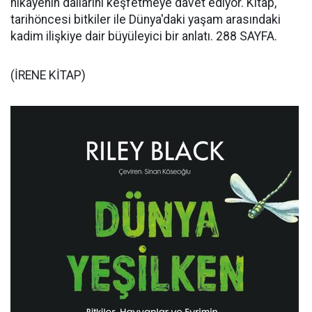
hikâyenin dallarını keşfetmeye davet ediyor. Kitap,
tarihöncesi bitkiler ile Dünya'daki yaşam arasındaki
kadim ilişkiye dair büyüleyici bir anlatı. 288 SAYFA.
(İRENE KİTAP)