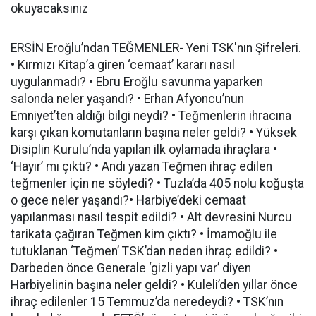
okuyacaksınız
ERSİN Eroğlu’ndan TEĞMENLER- Yeni TSK'nın Şifreleri.
• Kırmızı Kitap’a giren ‘cemaat’ kararı nasıl
uygulanmadı? • Ebru Eroğlu savunma yaparken
salonda neler yaşandı? • Erhan Afyoncu’nun
Emniyet’ten aldığı bilgi neydi? • Teğmenlerin ihracına
karşı çıkan komutanların başına neler geldi? • Yüksek
Disiplin Kurulu’nda yapılan ilk oylamada ihraçlara •
‘Hayır’ mı çıktı? • Andı yazan Teğmen ihraç edilen
teğmenler için ne söyledi? • Tuzla’da 405 nolu koğuşta
o gece neler yaşandı?• Harbiye’deki cemaat
yapılanması nasıl tespit edildi? • Alt devresini Nurcu
tarikata çağıran Teğmen kim çıktı? • İmamoğlu ile
tutuklanan ‘Teğmen’ TSK’dan neden ihraç edildi? •
Darbeden önce Generale ‘gizli yapı var’ diyen
Harbiyelinin başına neler geldi? • Kuleli’den yıllar önce
ihraç edilenler 15 Temmuz’da neredeydi? • TSK’nın