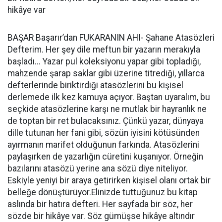
hikâye var
BAŞAR Başarır’dan FUKARANIN AHI- Şahane Atasözleri
Defterim. Her şey dile meftun bir yazarın merakıyla
başladı... Yazar pul koleksiyonu yapar gibi topladığı,
mahzende şarap saklar gibi üzerine titrediği, yıllarca
defterlerinde biriktirdiği atasözlerini bu kişisel
derlemede ilk kez kamuya açıyor. Baştan uyaralım, bu
seçkide atasözlerine karşı ne mutlak bir hayranlık ne
de toptan bir ret bulacaksınız. Çünkü yazar, dünyaya
dille tutunan her fani gibi, sözün iyisini kötüsünden
ayırmanın marifet olduğunun farkında. Atasözlerini
paylaşırken de yazarlığın cüretini kuşanıyor. Örneğin
bazılarını atasözü yerine ana sözü diye niteliyor.
Eskiyle yeniyi bir araya getirirken kişisel olanı ortak bir
belleğe dönüştürüyor.Elinizde tuttuğunuz bu kitap
aslında bir hatıra defteri. Her sayfada bir söz, her
sözde bir hikâye var. Söz gümüşse hikâye altındır