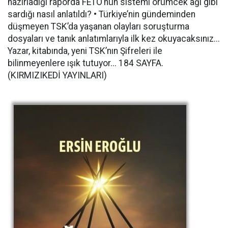
hazırladığı raporda FETÖ’nün sistemi örümcek ağı gibi
sardığı nasıl anlatıldı? • Türkiye’nin gündeminden
düşmeyen TSK’da yaşanan olayları soruşturma
dosyaları ve tanık anlatımlarıyla ilk kez okuyacaksınız...
Yazar, kitabında, yeni TSK’nın Şifreleri ile
bilinmeyenlere ışık tutuyor... 184 SAYFA.
(KIRMIZIKEDİ YAYINLARI)