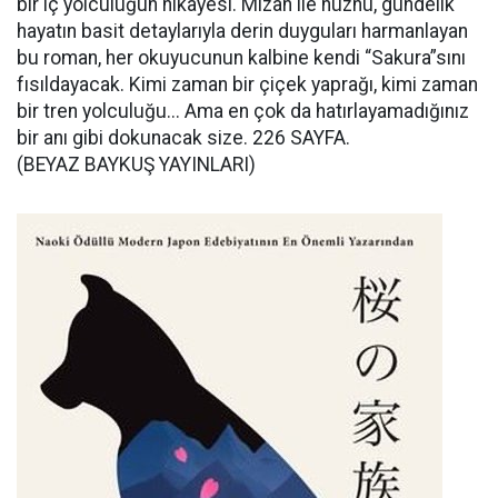
bir iç yolculuğun hikâyesi. Mizah ile hüznü, gündelik
hayatın basit detaylarıyla derin duyguları harmanlayan
bu roman, her okuyucunun kalbine kendi “Sakura”sını
fısıldayacak. Kimi zaman bir çiçek yaprağı, kimi zaman
bir tren yolculuğu... Ama en çok da hatırlayamadığınız
bir anı gibi dokunacak size. 226 SAYFA.
(BEYAZ BAYKUŞ YAYINLARI)