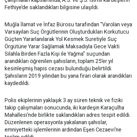
çalışmaları kapsamında, A.S. ve Ş.S. isimli kardeşlerin
Fethiye’de saklandıkları bilgisine ulaşıldı.
Muğla İlamat ve İnfaz Bürosu tarafından "Varolan veya
Varsayılan Suç Örgütlerinin Oluşturdukları Korkutucu
Güçten Yararlanılarak Yol Kesmek Suretiyle Suç
Örgütüne Yarar Sağlamak Maksadıyla Gece Vakti
Silahla Birden Fazla Kişi ile Yağma" suçundan
arandıkları öğrenilen şahısların, toplam 25’er yıl
kesinleşmiş hapis cezası bulunduğu belirtildi.
Şahısların 2019 yılından bu yana firari olarak arandıkları
kaydedildi.
Polis ekiplerinin yaklaşık 3 ay süren teknik ve fiziki
takip çalışmaları sonucunda, iki kardeşin Karaçulha
Mahallesi’nde birlikte saklandıkları adres tespit edildi.
Düzenlenen operasyonla yakalanan şahıslar,
emniyetteki işlemlerinin ardından Eşen Cezaevi’ne