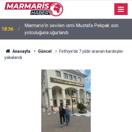
Marmaris'in sevilen ismi Mustafa Pekpak son
18:36
yolculuğuna uğurlandı
Bakan Fidan: "Körfez'de devam eden savaş
16:35
dikkatimizi Filistin meselesinden ayırmadı"
Anasayfa
Güncel
Fethiye’de 7 yıldır aranan kardeşler
yakalandı