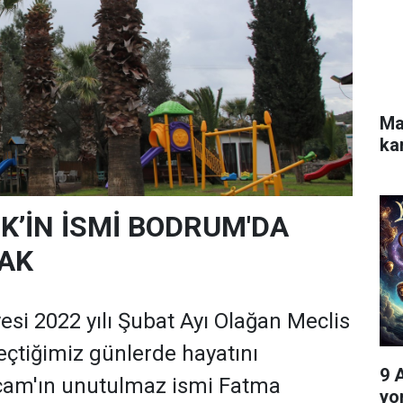
Ma
ka
K’İN İSMİ BODRUM'DA
AK
si 2022 yılı Şubat Ayı Olağan Meclis
geçtiğimiz günlerde hayatını
9 
çam'ın unutulmaz ismi Fatma
yo