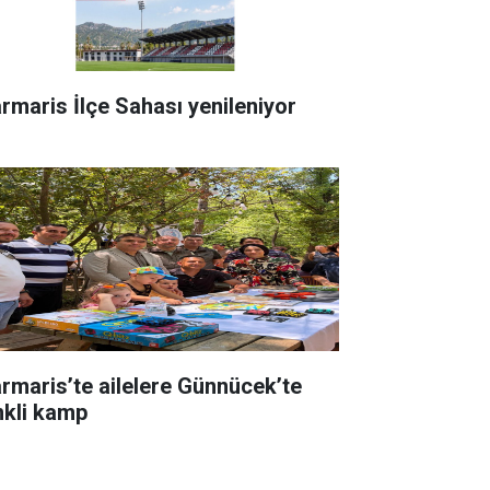
rmaris İlçe Sahası yenileniyor
rmaris’te ailelere Günnücek’te
nkli kamp