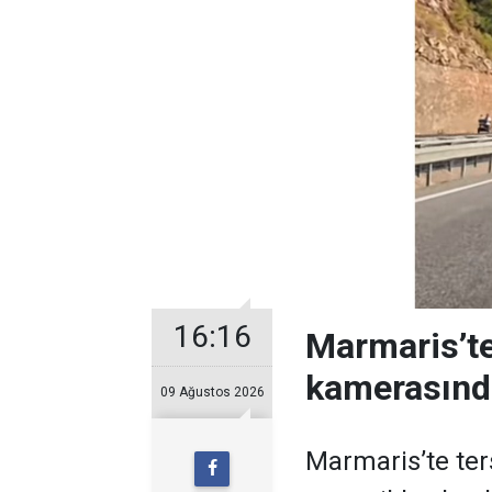
16:16
Marmaris’te
kamerasınd
09 Ağustos 2026
Marmaris’te ters