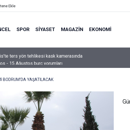
itene Ekle
NCEL
SPOR
SIYASET
MAGAZIN
EKONOMI
os - 15 Ağustos burç yorumları
SMİ BODRUM'DA YAŞATILACAK
Gü