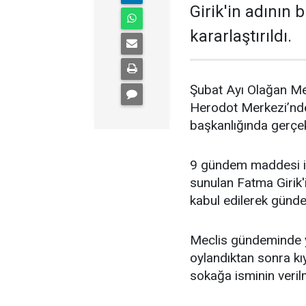
Girik'in adının 
kararlaştırıldı.
Şubat Ayı Olağan Mec
Herodot Merkezi’nde
başkanlığında gerçek
9 gündem maddesi il
sunulan Fatma Girik'i
kabul edilerek günd
Meclis gündeminde y
oylandıktan sonra kıy
sokağa isminin veril