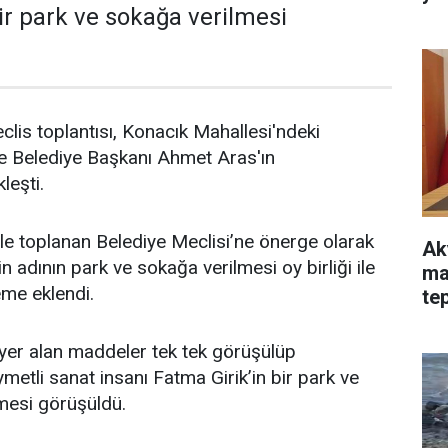
bir park ve sokağa verilmesi
lis toplantısı, Konacık Mahallesi'ndeki
 Belediye Başkanı Ahmet Aras'ın
leşti.
e toplanan Belediye Meclisi’ne önerge olarak
Ak
n adının park ve sokağa verilmesi oy birliği ile
ma
eme eklendi.
tep
ha
er alan maddeler tek tek görüşülüp
metli sanat insanı Fatma Girik’in bir park ve
mesi görüşüldü.