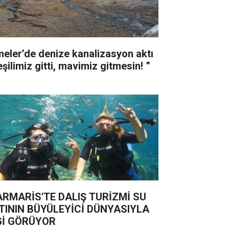
meler’de denize kanalizasyon aktı
“Yeşilimiz gitti, mavimiz gitmesin! ”
RMARİS'TE DALIŞ TURİZMİ SU
TININ BÜYÜLEYİCİ DÜNYASIYLA
Gİ GÖRÜYOR