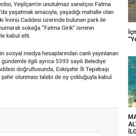
lisi, Yeşilçam’ın unutulmaz sanatçısı Fatma
m’da yaşatmak amacıyla, yaşadığı mahalle olan
i İnönü Caddesi üzerinde bulunan park ile
numaralı sokağa “Fatma Girik” isminin
İç
le kabul etti.
in sosyal medya hesaplarından canlı yayınlanan
 gündemle ilgili ayrıca 5393 sayılı Belediye
desi doğrultusunda, Eskişehir İli Tepebaşı
ş şehir olunması talebi de oy çokluğuyla kabul
MA
AL
İL