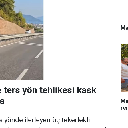
Ma
 ters yön tehlikesi kask
a
Ma
re
 yönde ilerleyen üç tekerlekli