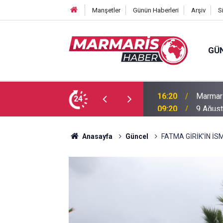
Manşetler
Günün Haberleri
Arşiv
S
GÜ
kask kamerasında
24
09:20
9 Ağust
Anasayfa
Güncel
FATMA GİRİK’İN İ