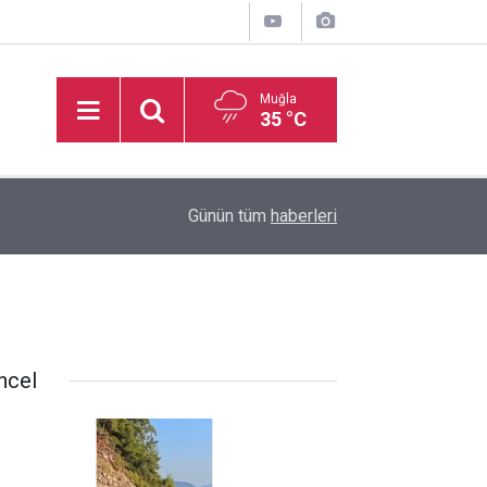
Muğla
35 °C
Akyaka Plajı’nda engelli birey mağduriyetine Ba
22:03
Günün tüm
haberleri
“Erişilebilirlik bir lütuf değil, haktır”
ncel