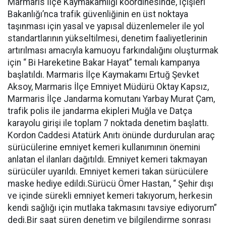
Marmaris İlçe Kaymakamlığı koordinesinde, İçişleri
Bakanlığı’nca trafik güvenliğinin en üst noktaya
taşınması için yasal ve yapısal düzenlemeler ile yol
standartlarının yükseltilmesi, denetim faaliyetlerinin
artırılması amacıyla kamuoyu farkındalığını oluşturmak
için “ Bi Hareketine Bakar Hayat” temalı kampanya
başlatıldı. Marmaris İlçe Kaymakamı Ertuğ Şevket
Aksoy, Marmaris İlçe Emniyet Müdürü Oktay Kapsız,
Marmaris İlçe Jandarma komutanı Yarbay Murat Çam,
trafik polis ile jandarma ekipleri Muğla ve Datça
karayolu girişi ile toplam 7 noktada denetim başlattı.
Kordon Caddesi Atatürk Anıtı önünde durdurulan araç
sürücülerine emniyet kemeri kullanımının önemini
anlatan el ilanları dağıtıldı. Emniyet kemeri takmayan
sürücüler uyarıldı. Emniyet kemeri takan sürücülere
maske hediye edildi.Sürücü Ömer Hastan, “ Şehir dışı
ve içinde sürekli emniyet kemeri takıyorum, herkesin
kendi sağlığı için mutlaka takmasını tavsiye ediyorum”
dedi.Bir saat süren denetim ve bilgilendirme sonrası