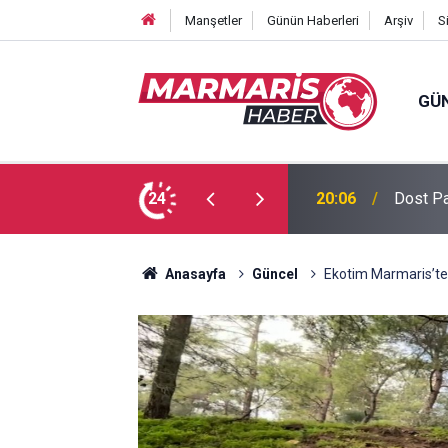
Manşetler
Günün Haberleri
Arşiv
S
GÜ
 Tuğba Gül atandı
24
16:51
Bursasp
Anasayfa
Güncel
Ekotim Marmaris’ten