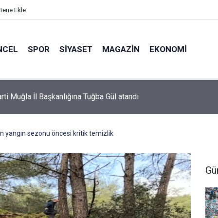
itene Ekle
NCEL
SPOR
SIYASET
MAGAZIN
EKONOMI
or’da 2026-2027 sezonu forma numaraları açıklandı
 yangın sezonu öncesi kritik temizlik
Gü