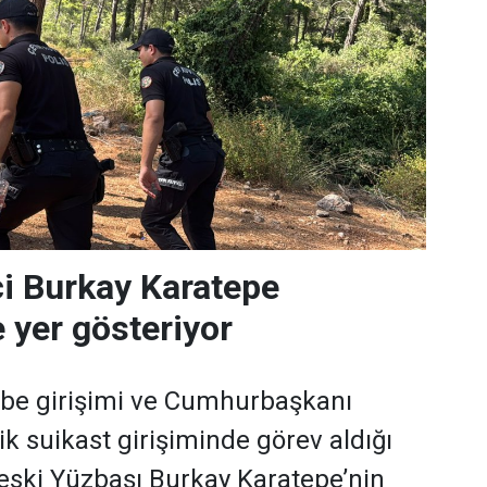
i Burkay Karatepe
 yer gösteriyor
e girişimi ve Cumhurbaşkanı
k suikast girişiminde görev aldığı
ç eski Yüzbaşı Burkay Karatepe’nin