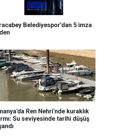
racabey Belediyespor’dan 5 imza
rden
manya'da Ren Nehri'nde kuraklık
armı: Su seviyesinde tarihi düşüş
şandı