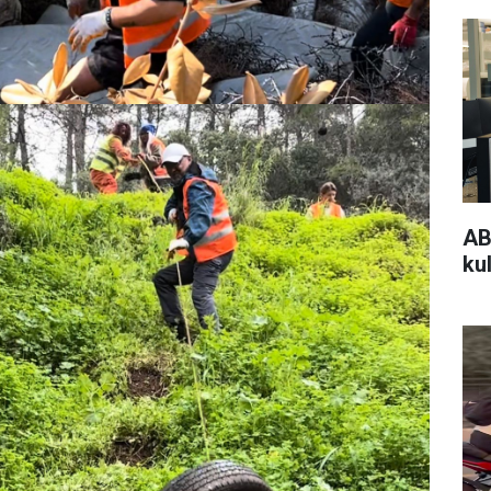
AB
kul