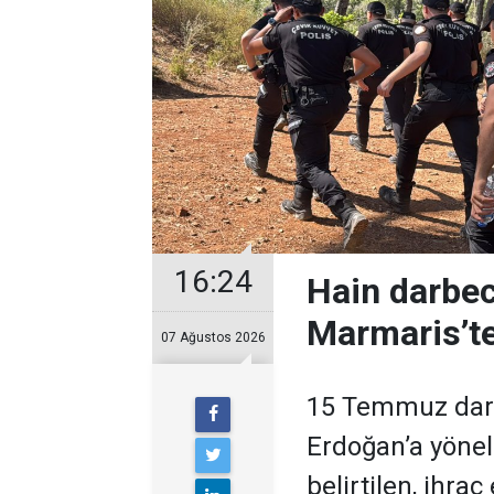
16:24
Hain darbec
Marmaris’te
07 Ağustos 2026
15 Temmuz darb
Erdoğan’a yöneli
belirtilen, ihra