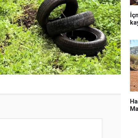
İç
ka
Ha
Ma