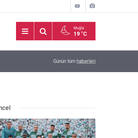
Muğla
19 °C
16:50
İşitme Engelliler Genç Kız Futsal Milli Takımı, Bi
Günün tüm
haberleri
ncel