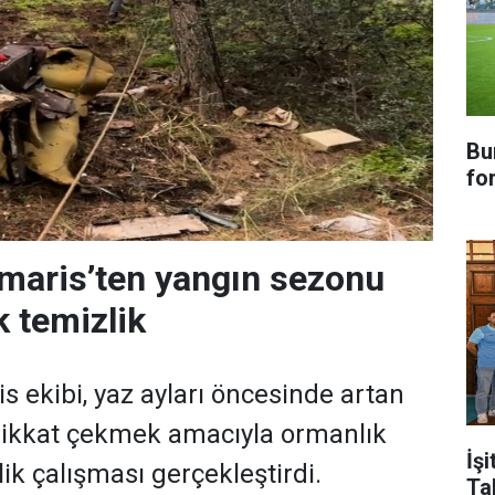
Bu
fo
maris’ten yangın sezonu
k temizlik
 ekibi, yaz ayları öncesinde artan
dikkat çekmek amacıyla ormanlık
İşi
ik çalışması gerçekleştirdi.
Ta