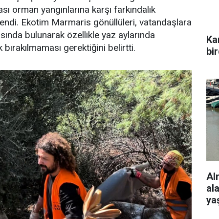
sı orman yangınlarına karşı farkındalık
endi. Ekotim Marmaris gönüllüleri, vatandaşlara
ında bulunarak özellikle yaz aylarında
Ka
 bırakılmaması gerektiğini belirtti.
bi
Al
al
ya