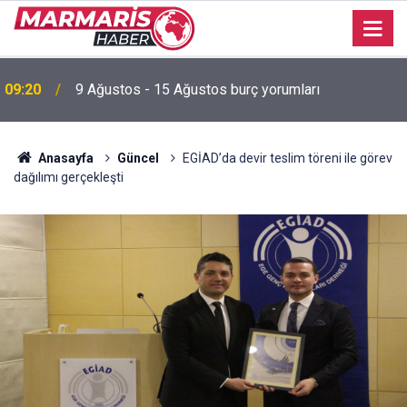
Akyaka Plajı’nda engelli birey mağduriyetine Başkan
22:03
Hasar’dan tepki “Erişilebilirlik bir lütuf değil, haktır”
Anasayfa
Güncel
EGİAD’da devir teslim töreni ile görev
dağılımı gerçekleşti