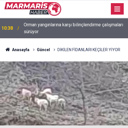
16:20
Marmaris’te ters yön tehlikesi kask kamerasında
Anasayfa
Güncel
DİKİLEN FİDANLARI KEÇİLER YİYOR