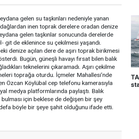
eydana gelen su taşkınları nedeniyle yanan
 dağlardan inen toprak derelere oradan denize
eydana gelen taşkınlar sonucunda derelerde
l- git de eklenince su çekilmesi yaşandı.
eki denize açılan dere de aşırı toprak birikmesi
sterdi. Bugün, güneşli havayı fırsat bilen balık
ladıkları teknelerini çıkaramadı. Aşırı çekilme
kneleri toprağa oturdu. İçmeler Mahallesi’nde
TA
den Özcan Köylübal cep telefonu kamerasıyla
sta
syal medya platformlarında paylaştı. Balık
n bulması için beklese de değişen bir şey
 defa böyle bir şeye şahit olduğunu ifade etti.