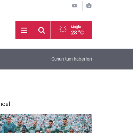
Muğla
28 °C
16:49
TAYK - Eker Olympos Regatta’da ilk start verildi
Günün tüm
haberleri
ncel