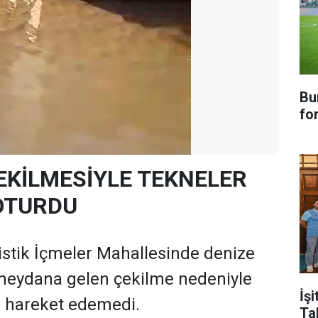
Bu
fo
EKİLMESİYLE TEKNELER
OTURDU
istik İçmeler Mahallesinde denize
 meydana gelen çekilme nedeniyle
İşi
ri hareket edemedi.
Ta