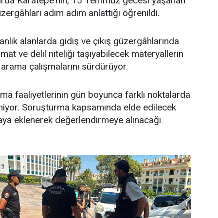
arda Karatepe’nin, 15 Temmuz gecesi yaşanan
güzergâhları adım adım anlattığı öğrenildi.
manlık alanlarda gidiş ve çıkış güzergâhlarında
t ve delil niteliği taşıyabilecek materyallerin
arama çalışmalarını sürdürüyor.
a faaliyetlerinin gün boyunca farklı noktalarda
iyor. Soruşturma kapsamında elde edilecek
aya eklenerek değerlendirmeye alınacağı