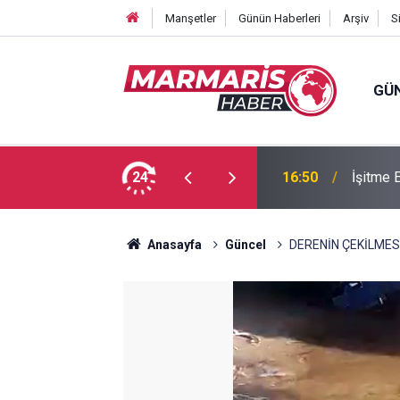
Manşetler
Günün Haberleri
Arşiv
S
GÜ
forma numaraları açıklandı
24
16:50
İşitme E
Anasayfa
Güncel
DERENİN ÇEKİLME