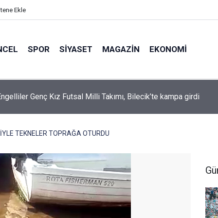
itene Ekle
NCEL
SPOR
SIYASET
MAGAZIN
EKONOMI
ngelliler Genç Kız Futsal Milli Takımı, Bilecik’te kampa girdi
SİYLE TEKNELER TOPRAĞA OTURDU
Gü