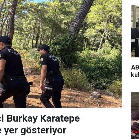
AB
kul
i Burkay Karatepe
 yer gösteriyor