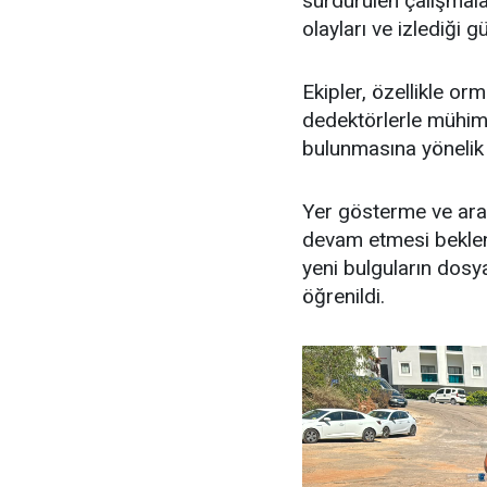
sürdürülen çalışmal
olayları ve izlediği 
Ekipler, özellikle or
dedektörlerle mühimma
bulunmasına yönelik 
Yer gösterme ve aram
devam etmesi beklen
yeni bulguların dosy
öğrenildi.