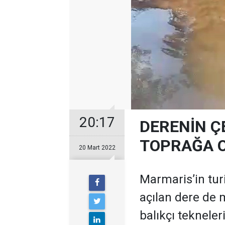
20:17
DERENİN Ç
TOPRAĞA 
20 Mart 2022
Marmaris’in tur
açılan dere de
balıkçı teknele