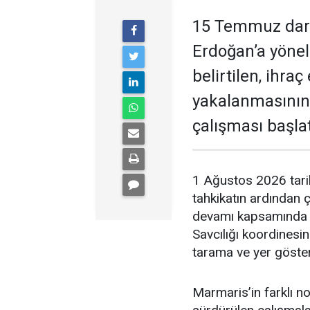
15 Temmuz darb
Erdoğan’a yöneli
belirtilen, ihra
yakalanmasının
çalışması başlat
1 Ağustos 2026 tari
tahkikatın ardından 
devamı kapsamında 
Savcılığı koordinesi
tarama ve yer gösterm
Marmaris’in farklı no