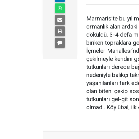
Marmaris’te bu yıl m
ormanlık alanlardaki
döküldü. 3-4 defa m
biriken topraklara ge
İçmeler Mahallesi’nd
çekilmeyle kendini gö
tutkunları derede bağ
nedeniyle balıkçı te
yaşanılanları fark e
olan biteni çekip so
tutkunları gel-git so
olmadı. Köylübal, ilk