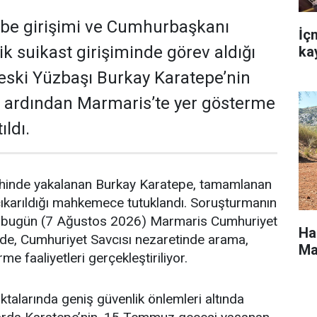
e girişimi ve Cumhurbaşkanı
İç
k suikast girişiminde görev aldığı
ka
ç eski Yüzbaşı Burkay Karatepe’nin
 ardından Marmaris’te yer gösterme
ıldı.
hinde yakalanan Burkay Karatepe, tamamlanan
çıkarıldığı mahkemece tutuklandı. Soruşturmanın
bugün (7 Ağustos 2026) Marmaris Cumhuriyet
Ha
nde, Cumhuriyet Savcısı nezaretinde arama,
Ma
e faaliyetleri gerçekleştiriliyor.
ktalarında geniş güvenlik önlemleri altında