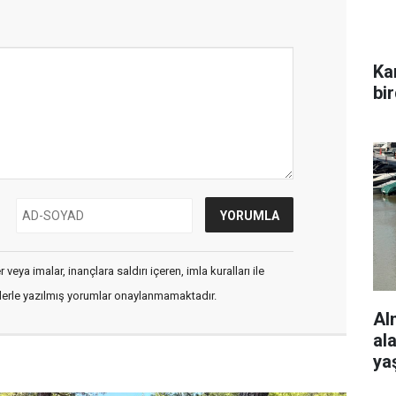
Ka
bi
veya imalar, inançlara saldırı içeren, imla kuralları ile
flerle yazılmış yorumlar onaylanmamaktadır.
Al
al
ya