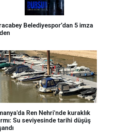
racabey Belediyespor’dan 5 imza
rden
manya'da Ren Nehri'nde kuraklık
armı: Su seviyesinde tarihi düşüş
şandı