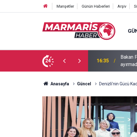
Manşetler
Günün Haberleri
Arşiv
S
GÜ
Bakan F
fa Pekpak son yolculuğuna uğurlandı
24
16:35
ayırmad
Anasayfa
Güncel
Denizli’nin Gücü Kad