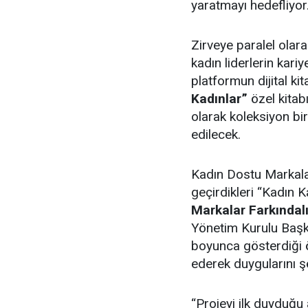
yaratmayı hedefliyor
Zirveye paralel olara
kadın liderlerin kariy
platformun dijital k
Kadınlar”
özel kitabı
olarak koleksiyon bir
edilecek.
Kadın Dostu Markal
geçirdikleri “Kadın 
Markalar Farkındal
Yönetim Kurulu Baş
boyunca gösterdiği ö
ederek duygularını şö
“Projeyi ilk duyduğu 