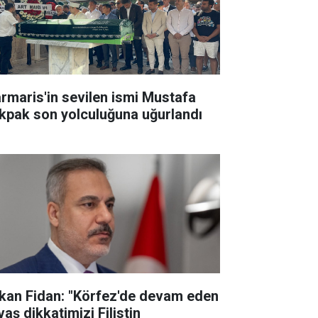
rmaris'in sevilen ismi Mustafa
kpak son yolculuğuna uğurlandı
kan Fidan: "Körfez'de devam eden
aş dikkatimizi Filistin