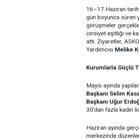
16–17 Haziran tarihle
gün boyunca süren 
görüşmeler gerçekleş
cinsiyet eşitliği ve ka
attı. Ziyaretler, AS
Yardımcısı
Melike K
Kurumlarla Güçlü 
Mayıs ayında yapıla
Başkanı Selim Kas
Başkanı Uğur Erdo
30’dan fazla kadın li
Haziran ayında gerçe
merkezinde düzenlen