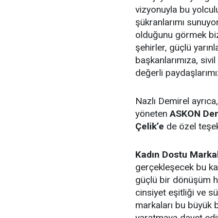
vizyonuyla bu yolcul
şükranlarımı sunuyor
olduğunu görmek bizl
şehirler, güçlü yarın
başkanlarımıza, sivil
değerli paydaşlarımı
Nazlı Demirel ayrıca,
yöneten
ASKON Demi
Çelik’e
de özel teşekk
Kadın Dostu Marka
gerçekleşecek bu ka
güçlü bir dönüşüm h
cinsiyet eşitliği ve 
markaları bu büyük 
yaratmaya davet edi