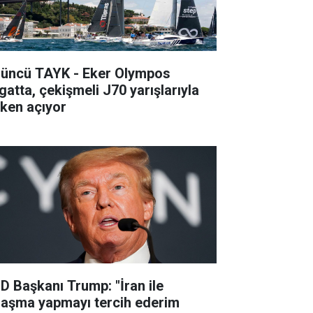
’üncü TAYK - Eker Olympos
gatta, çekişmeli J70 yarışlarıyla
lken açıyor
D Başkanı Trump: "İran ile
laşma yapmayı tercih ederim