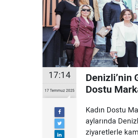
17:14
Denizli’nin
Dostu Marka
17 Temmuz 2025
Kadın Dostu Mar
aylarında Denizl
ziyaretlerle kam