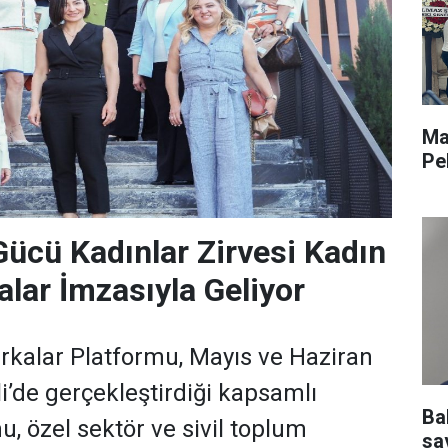
Ma
Pe
 Gücü Kadınlar Zirvesi Kadın
lar İmzasıyla Geliyor
kalar Platformu, Mayıs ve Haziran
i’de gerçekleştirdiği kapsamlı
Ba
u, özel sektör ve sivil toplum
sav