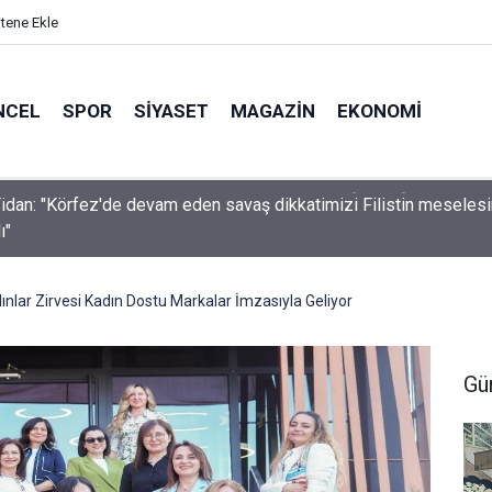
itene Ekle
NCEL
SPOR
SIYASET
MAGAZIN
EKONOMI
idan: "Körfez'de devam eden savaş dikkatimizi Filistin meseles
ı"
ınlar Zirvesi Kadın Dostu Markalar İmzasıyla Geliyor
Gü