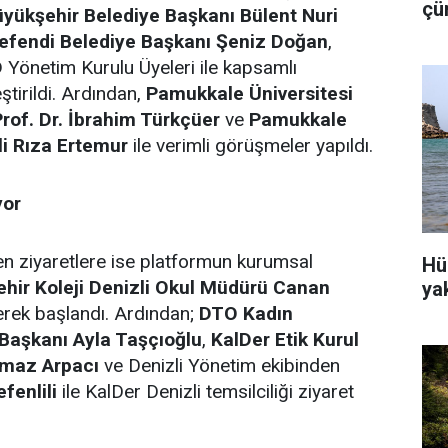
çü
üyükşehir Belediye Başkanı Bülent Nuri
is
fendi Belediye Başkanı Şeniz Doğan
,
D
Yönetim Kurulu Üyeleri ile kapsamlı
tirildi. Ardından,
Pamukkale Üniversitesi
rof. Dr. İbrahim Türkçüer
ve
Pamukkale
li Rıza Ertemur
ile verimli görüşmeler yapıldı.
yor
en ziyaretlere ise platformun kurumsal
Hü
hir Koleji Denizli Okul Müdürü Canan
ya
erek başlandı. Ardından;
DTO Kadın
 Başkanı Ayla Taşçıoğlu
,
KalDer Etik Kurul
nmaz Arpacı
ve Denizli Yönetim ekibinden
fenlili
ile KalDer Denizli temsilciliği ziyaret