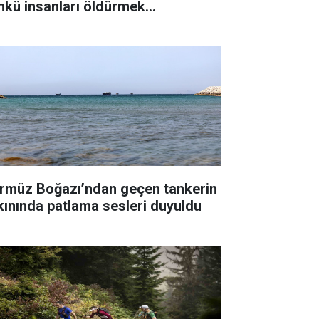
nkü insanları öldürmek
temiyorum"
rmüz Boğazı’ndan geçen tankerin
kınında patlama sesleri duyuldu