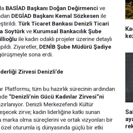
da
BASİAD Başkanı Doğan Değirmenci
ve
ından
DEGİAD Başkanı Kemal Sözkesen
ile
tirildi.
Türk Ticaret Bankası Denizli Ticari
Ka
a Soytürk
ve
Kurumsal Bankacılık Şube
ke
llioğlu
ile kadın odaklı projeler üzerine detaylı
ıldı. Ziyaretler,
DENİB Şube Müdürü Şadiye
 görüşmeyle sona erdi.
derliği Zirvesi Denizli’de
 Platformu, tüm bu hazırlık sürecinin ardından
inde
“Denizli’nin Gücü Kadınlar Zirvesi”ni
ırlanıyor. Denizli Merkezefendi Kültür
Sa
şecek zirve; kadın liderliğine katkı sunan
ay
u marka olma süreçlerini ve ortak vizyonları bir
re
 özel oturumla iş dünyasında güçlü bir etki