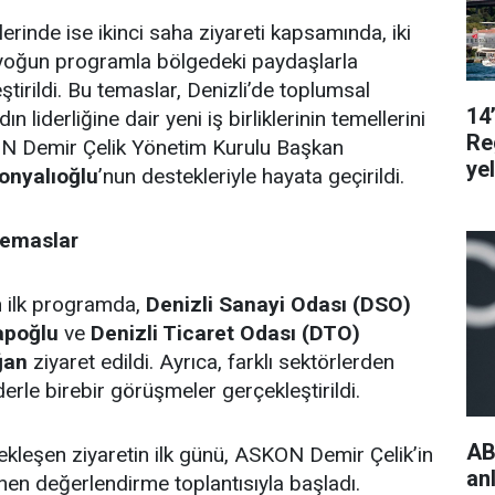
rinde ise ikinci saha ziyareti kapsamında, iki
yoğun programla bölgedeki paydaşlarla
tirildi. Bu temaslar, Denizli’de toplumsal
14
dın liderliğine dair yeni iş birliklerinin temellerini
Re
KON Demir Çelik Yönetim Kurulu Başkan
ye
onyalıoğlu
’nun destekleriyle hayata geçirildi.
Temaslar
n ilk programda,
Denizli Sanayi Odası (DSO)
apoğlu
ve
Denizli Ticaret Odası (DTO)
ğan
ziyaret edildi. Ayrıca, farklı sektörlerden
derle birebir görüşmeler gerçekleştirildi.
AB
kleşen ziyaretin ilk günü, ASKON Demir Çelik’in
an
en değerlendirme toplantısıyla başladı.