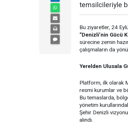
temsilcileriyle b
Bu ziyaretler, 24 Ey
“Denizli’nin Gücü K
sürecine zemin hazırl
çalışmaların da yönün
Yerelden Ulusala G
Platform, ilk olarak 
resmi kurumlar ve bö
Bu temaslarda, bölge
yönetim kurullarındak
Şehir Denizli vizyonu 
alındı.