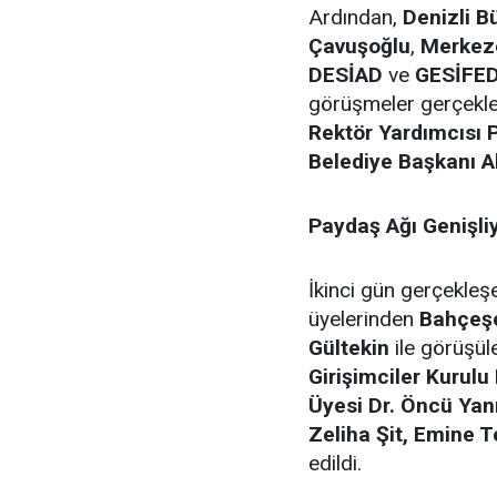
Ardından,
Denizli B
Çavuşoğlu
,
Merkeze
DESİAD
ve
GESİFE
görüşmeler gerçekleş
Rektör Yardımcısı P
Belediye Başkanı A
Paydaş Ağı Genişli
İkinci gün gerçekleş
üyelerinden
Bahçeşe
Gültekin
ile görüşül
Girişimciler Kurulu
Üyesi Dr. Öncü Ya
Zeliha Şit, Emine Te
edildi.