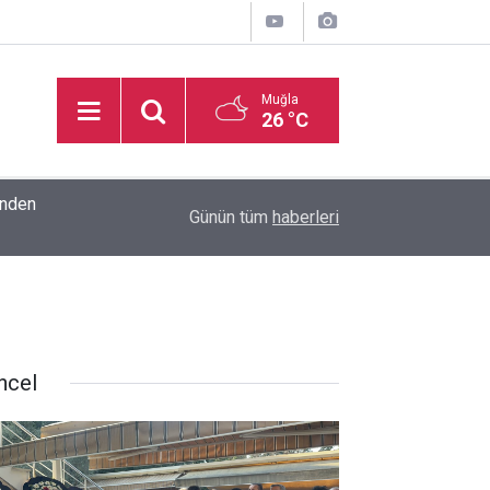
Muğla
26 °C
inden
16:32
Basketbol Süper Ligi’nde yeni sezonun fikstür k
Günün tüm
haberleri
ncel