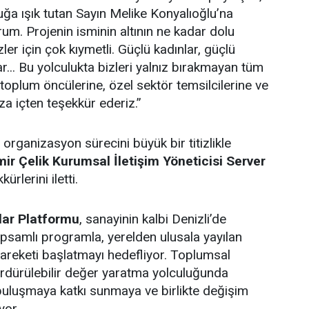
uğa ışık tutan Sayın Melike Konyalıoğlu’na
um. Projenin isminin altının ne kadar dolu
er için çok kıymetli. Güçlü kadınlar, güçlü
lar... Bu yolculukta bizleri yalnız bırakmayan tüm
 toplum öncülerine, özel sektör temsilcilerine ve
za içten teşekkür ederiz.”
 organizasyon sürecini büyük bir titizlikle
r Çelik Kurumsal İletişim Yöneticisi Server
ürlerini iletti.
lar Platformu
, sanayinin kalbi Denizli’de
psamlı programla, yerelden ulusala yayılan
areketi başlatmayı hedefliyor. Toplumsal
sürdürülebilir değer yaratma yolculuğunda
buluşmaya katkı sunmaya ve birlikte değişim
yor.