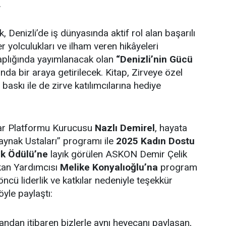
.
k, Denizli’de iş dünyasında aktif rol alan başarılı
er yolculukları ve ilham veren hikâyeleri
itaplığında yayımlanacak olan
“Denizli’nin Gücü
nda bir araya getirilecek. Kitap, Zirveye özel
 baskı ile de zirve katılımcılarına hediye
ar Platformu Kurucusu
Nazlı Demirel
, hayata
Kaynak Ustaları” programı ile
2025
Kadın Dostu
ık Ödülü’ne
layık görülen ASKON Demir Çelik
kan Yardımcısı
Melike Konyalıoğlu’na
program
ncü liderlik ve katkılar nedeniyle teşekkür
yle paylaştı:
andan itibaren bizlerle aynı heyecanı paylaşan,