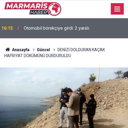
Burhan Eşer: "Genç ve dinamik bir takım oluşturmaya
16:14
çalışıyoruz"
Anasayfa
Güncel
DENİZİ DOLDURAN KAÇAK
HAFRİYAT DÖKÜMÜNÜ DURDURULDU