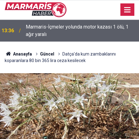
Marmaris-İçmeler yolunda motor kazası 1 ölü, 1
13:36
ağır yaralı
11:41
Marmaris’te çadır kullanıcıları yasak dinlemiyor
Anasayfa
Güncel
Datça'da kum zambaklarını
koparanlara 80 bin 365 lira ceza kesilecek