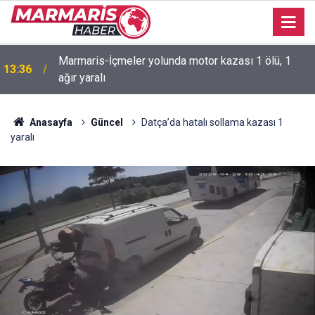
Marmaris-İçmeler yolunda motor kazası 1 ölü, 1
13:36
ağır yaralı
11:41
Marmaris’te çadır kullanıcıları yasak dinlemiyor
Anasayfa
Güncel
Datça’da hatalı sollama kazası 1
yaralı