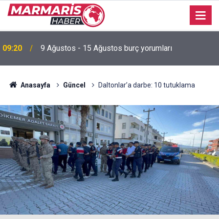
09:20
9 Ağustos - 15 Ağustos burç yorumları
Akyaka Plajı’nda engelli birey mağduriyetine Başkan
22:03
Hasar’dan tepki “Erişilebilirlik bir lütuf değil, haktır”
Anasayfa
Güncel
Daltonlar’a darbe: 10 tutuklama