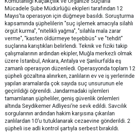
Komutanlığı Kaçakçılık ve Organize Suçlarla
Mücadele Şube Müdürlüğü ekipleri tarafından 12
Mayıs’ta operasyon için düğmeye basıldı. Soruşturma
kapsamında şüphelilerin "suç işlemek amacıyla silahlı
örgüt kurma", "nitelikli yağma", "silahla mala zarar
verme", "kasten öldürmeye teşebbüs" ve "tehdit"
suçlarına karıştıkları belirlendi. Teknik ve fiziki takip
çalışmalarının ardından ekipler, Muğla merkezli olmak
üzere İstanbul, Ankara, Antalya ve Şanlıurfa’da eş
zamanlı operasyon düzenledi. Operasyonda toplam 12
şüpheli gözaltına alınırken, zanlıların ev ve iş yerlerinde
yapılan aramalarda çok sayıda suç unsurunun ele
geçirildiği öğrenildi. Jandarmadaki işlemleri
tamamlanan şüpheliler, geniş güvenlik önlemleri
altında Seydikemer Adliyesi’ne sevk edildi. Savcılık
sorgularının ardından hakim karşısına çıkarılan
zanlılardan 10’u tutuklanarak cezaevine gönderildi. 2
şüpheli ise adli kontrol şartıyla serbest bırakıldı.