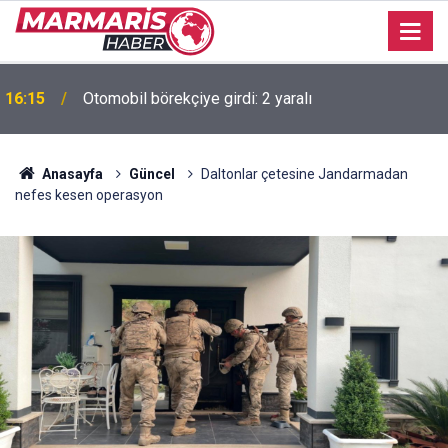
Burhan Eşer: "Genç ve dinamik bir takım oluşturmaya
16:14
çalışıyoruz"
Anasayfa
Güncel
Daltonlar çetesine Jandarmadan
nefes kesen operasyon