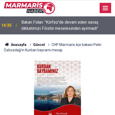
Bakan Fidan: "Körfez'de devam eden savaş
16:35
dikkatimizi Filistin meselesinden ayırmadı"
Anasayfa
Güncel
CHP Marmaris ilçe bakanı Pelin
Özbozdağ’ın Kurban bayramı mesajı