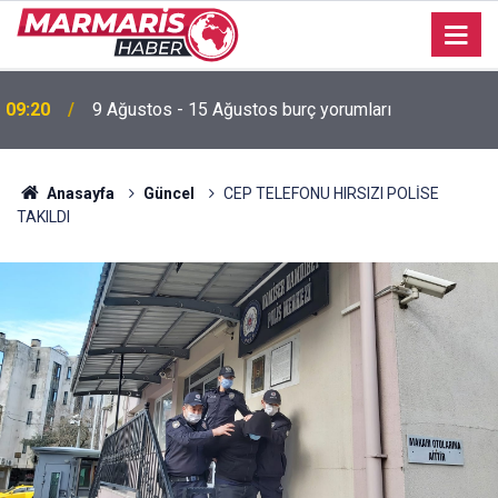
09:20
9 Ağustos - 15 Ağustos burç yorumları
Akyaka Plajı’nda engelli birey mağduriyetine Başkan
22:03
Hasar’dan tepki “Erişilebilirlik bir lütuf değil, haktır”
Anasayfa
Güncel
CEP TELEFONU HIRSIZI POLİSE
TAKILDI