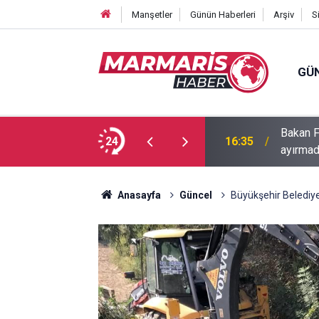
Manşetler
Günün Haberleri
Arşiv
S
GÜ
Bakan F
fa Pekpak son yolculuğuna uğurlandı
24
16:35
ayırmad
Anasayfa
Güncel
Büyükşehir Belediye