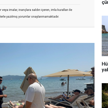
çü
is
veya imalar, inançlara saldırı içeren, imla kuralları ile
flerle yazılmış yorumlar onaylanmamaktadır.
Hü
ya