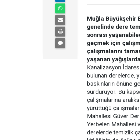
Muğla Büyükşehir B
genelinde dere temi
sonrası yaşanabilec
geçmek için çalışm
çalışmalarını tamam
yaşanan yağışlard
Kanalizasyon İdares
bulunan derelerde, 
baskınların önüne ge
sürdürüyor. Bu kapsa
çalışmalarına aralık
yürüttüğü çalışmala
Mahallesi Güver Dere
Yerbelen Mahallesi 
derelerde temizlik ça