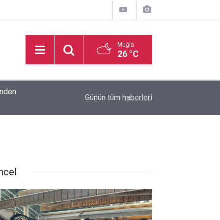
Muğla
26 °C
inden
16:32
Basketbol Süper Ligi’nde yeni sezonun fikstür k
Günün tüm
haberleri
ncel