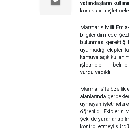
vatandaşların kulla
konusunda işletmeleri
Marmaris Milli Emlak
bilgilendirmede, şe
bulunması gerektiği 
uyulmadığı ekipler ta
kamuya açık kullanım 
işletmelerinin belir
vurgu yapıldı.
Marmaris’te özellikl
alanlarında gerçekle
uymayan işletmelere 
öğrenildi. Ekiplerin,
şekilde yararlanabilme
kontrol etmeyi sürdür