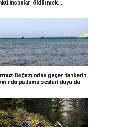
nkü insanları öldürmek
temiyorum"
rmüz Boğazı’ndan geçen tankerin
kınında patlama sesleri duyuldu