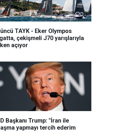
’üncü TAYK - Eker Olympos
gatta, çekişmeli J70 yarışlarıyla
lken açıyor
D Başkanı Trump: "İran ile
laşma yapmayı tercih ederim