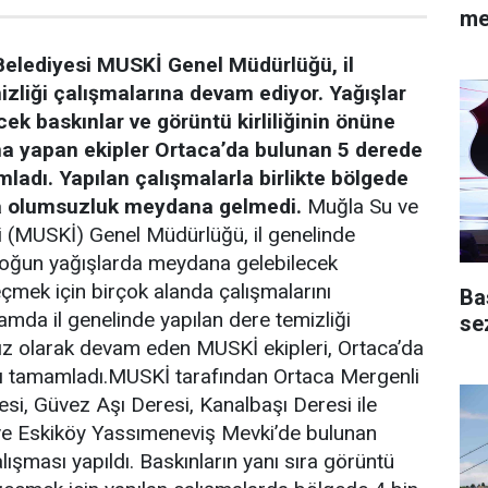
me
elediyesi MUSKİ Genel Müdürlüğü, il
zliği çalışmalarına devam ediyor. Yağışlar
ek baskınlar ve görüntü kirliliğinin önüne
a yapan ekipler Ortaca’da bulunan 5 derede
ladı. Yapılan çalışmalarla birlikte bölgede
a olumsuzluk meydana gelmedi.
Muğla Su ve
i (MUSKİ) Genel Müdürlüğü, il genelinde
yoğun yağışlarda meydana gelebilecek
çmek için birçok alanda çalışmalarını
Ba
mda il genelinde yapılan dere temizliği
se
sız olarak devam eden MUSKİ ekipleri, Ortaca’da
rı tamamladı.MUSKİ tarafından Ortaca Mergenli
si, Güvez Aşı Deresi, Kanalbaşı Deresi ile
ve Eskiköy Yassımeneviş Mevki’de bulunan
lışması yapıldı. Baskınların yanı sıra görüntü