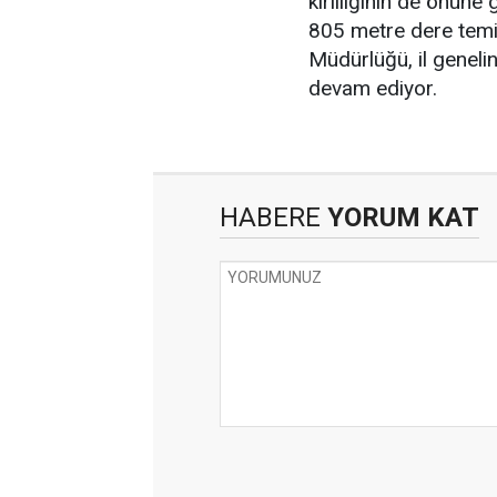
kirliliğinin de önün
805 metre dere temi
Müdürlüğü, il geneli
devam ediyor.
HABERE
YORUM KAT