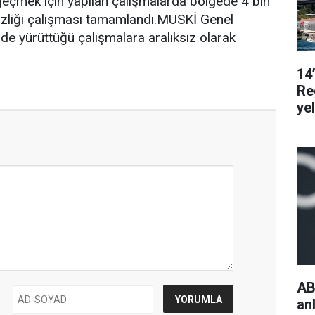
e geçmek için yapılan çalışmalarda bölgede 4 bin
zliği çalışması tamamlandı.MUSKİ Genel
nde yürüttüğü çalışmalara aralıksız olarak
14
Re
ye
AB
an