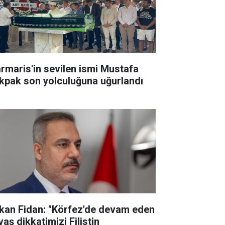
rmaris'in sevilen ismi Mustafa
kpak son yolculuğuna uğurlandı
kan Fidan: "Körfez'de devam eden
aş dikkatimizi Filistin