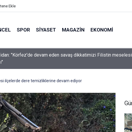
itene Ekle
NCEL
SPOR
SIYASET
MAGAZIN
EKONOMI
idan: "Körfez'de devam eden savaş dikkatimizi Filistin meseles
ı"
si ilçelerde dere temizliklerine devam ediyor
Gü