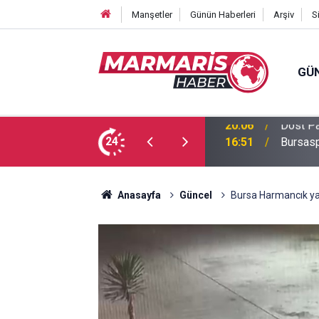
Manşetler
Günün Haberleri
Arşiv
S
GÜ
 Tuğba Gül atandı
24
16:51
Bursasp
Anasayfa
Güncel
Bursa Harmancık yan