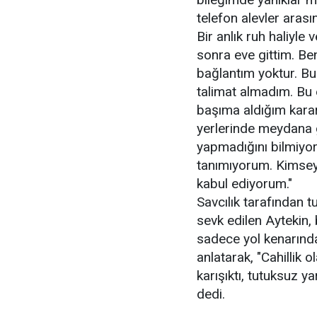
telefon alevler aras
Bir anlık ruh haliyle
sonra eve gittim. Be
bağlantım yoktur. Bu
talimat almadım. B
başıma aldığım karar
yerlerinde meydana g
yapmadığını bilmiyor
tanımıyorum. Kimseyl
kabul ediyorum."
Savcılık tarafından 
sevk edilen Aytekin,
sadece yol kenarında 
anlatarak, "Cahillik 
karışıktı, tutuksuz 
dedi.