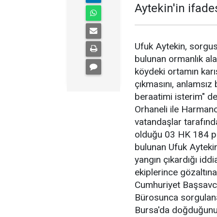
Aytekin'in ifades
Ufuk Aytekin, sorgusu
bulunan ormanlık ala
köydeki ortamın karı
çıkmasını, anlamsız bi
beraatimi isterim" de
Orhaneli ile Harmanc
vatandaşlar tarafın
olduğu 03 HK 184 pl
bulunan Ufuk Aytekin
yangın çıkardığı idd
ekiplerince gözaltın
Cumhuriyet Başsavcı
Bürosunca sorgulanan
Bursa'da doğduğunu b