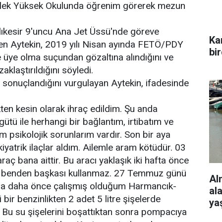
ek Yüksek Okulunda öğrenim görerek mezun
lıkesir 9'uncu Ana Jet Üssü'nde göreve
Ka
iren Aytekin, 2019 yılı Nisan ayında FETÖ/PDY
bi
ne üye olma suçundan gözaltına alındığını ve
klaştırıldığını söyledi.
 sonuçlandığını vurgulayan Aytekin, ifadesinde
ten kesin olarak ihraç edildim. Şu anda
gütü ile herhangi bir bağlantım, irtibatım ve
im psikolojik sorunlarım vardır. Son bir aya
kiyatrik ilaçlar aldım. Ailemle aram kötüdür. 03
raç bana aittir. Bu aracı yaklaşık iki hafta önce
cı benden başkası kullanmaz. 27 Temmuz günü
Al
nda daha önce çalışmış olduğum Harmancık-
al
bir benzinlikten 2 adet 5 litre şişelerde
ya
. Bu su şişelerini boşattıktan sonra pompacıya