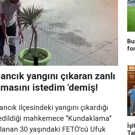
Bu
fo
ncık yangını çıkaran zanlı
şmasını istedim 'demiş!
ncık ilçesindeki yangını çıkardığı
k edildiği mahkemece "Kundaklama"
İşi
lanan 30 yaşındaki FETÖ'cü Ufuk
Ta