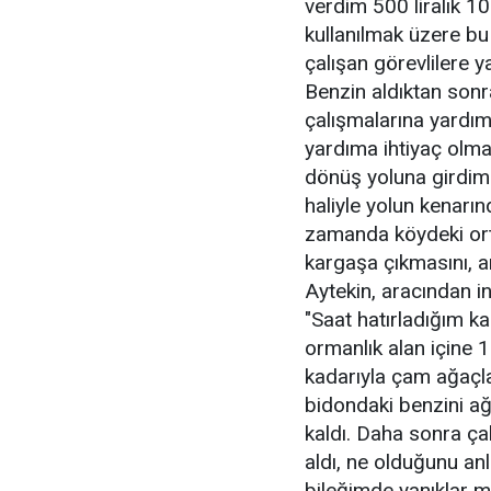
verdim 500 liralık 1
kullanılmak üzere b
çalışan görevlilere y
Benzin aldıktan son
çalışmalarına yardım 
yardıma ihtiyaç olm
dönüş yoluna girdim.
haliyle yolun kenarı
zamanda köydeki orta
kargaşa çıkmasını, an
Aytekin, aracından in
"Saat hatırladığım ka
ormanlık alan içine 1
kadarıyla çam ağaçlar
bidondaki benzini a
kaldı. Daha sonra ça
aldı, ne olduğunu an
bileğimde yanıklar 