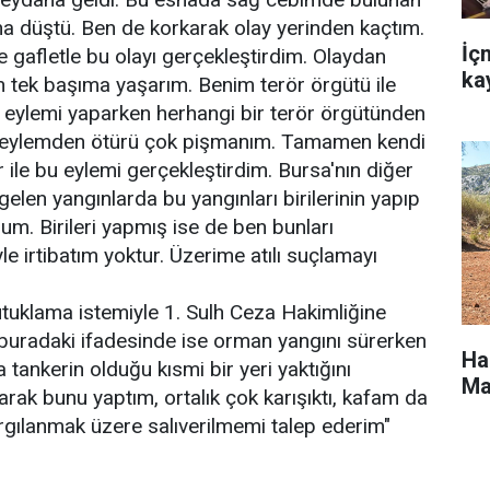
ına düştü. Ben de korkarak olay yerinden kaçtım.
İç
 ve gafletle bu olayı gerçekleştirdim. Olaydan
ka
n tek başıma yaşarım. Benim terör örgütü ile
 eylemi yaparken herhangi bir terör örgütünden
u eylemden ötürü çok pişmanım. Tamamen kendi
 ile bu eylemi gerçekleştirdim. Bursa'nın diğer
elen yangınlarda bu yangınları birilerinin yapıp
um. Birileri yapmış ise de ben bunları
e irtibatım yoktur. Üzerime atılı suçlamayı
tutuklama istemiyle 1. Sulh Ceza Hakimliğine
 buradaki ifadesinde ise orman yangını sürerken
Ha
tankerin olduğu kısmi bir yeri yaktığını
Ma
olarak bunu yaptım, ortalık çok karışıktı, kafam da
yargılanmak üzere salıverilmemi talep ederim"