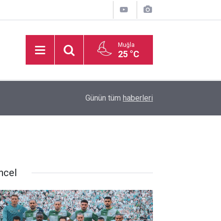
Muğla
25 °C
16:50
İşitme Engelliler Genç Kız Futsal Milli Takımı, Bi
Günün tüm
haberleri
ncel