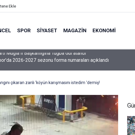
itene Ekle
NCEL
SPOR
SIYASET
MAGAZIN
EKONOMI
or’da 2026-2027 sezonu forma numaraları açıklandı
gını çıkaran zanlı 'köyün karışmasını istedim 'demiş!
Gü