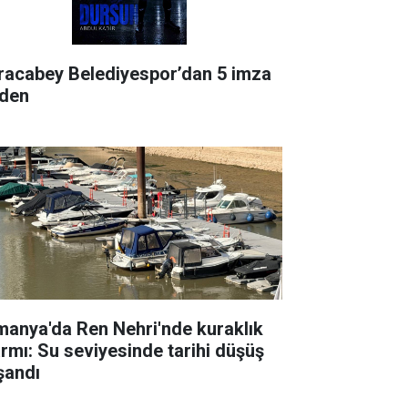
racabey Belediyespor’dan 5 imza
rden
manya'da Ren Nehri'nde kuraklık
armı: Su seviyesinde tarihi düşüş
şandı