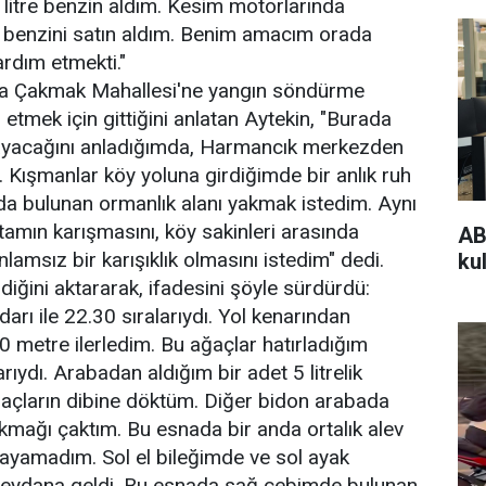
0 litre benzin aldım. Kesim motorlarında
u benzini satın aldım. Benim amacım orada
ardım etmekti."
ra Çakmak Mahallesi'ne yangın söndürme
etmek için gittiğini anlatan Aytekin, "Burada
ayacağını anladığımda, Harmancık merkezden
 Kışmanlar köy yoluna girdiğimde bir anlık ruh
nda bulunan ormanlık alanı yakmak istedim. Aynı
mın karışmasını, köy sakinleri arasında
AB
lamsız bir karışıklık olmasını istedim" dedi.
kul
diğini aktararak, ifadesini şöyle sürdürdü:
darı ile 22.30 sıralarıydı. Yol kenarından
0 metre ilerledim. Bu ağaçlar hatırladığım
ıydı. Arabadan aldığım bir adet 5 litrelik
ğaçların dibine döktüm. Diğer bidon arabada
kmağı çaktım. Bu esnada bir anda ortalık alev
layamadım. Sol el bileğimde ve sol ayak
meydana geldi. Bu esnada sağ cebimde bulunan