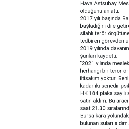
Hava Astsubay Mesl
olduğunu anlattı.
2017 yılı başında Ba
başladığını dile get
silahlı terör örgütü
tedbiren görevden uza
2019 yılında davanın
şunları kaydetti:
"2021 yılında meslek
herhangi bir terör ör
iltisakım yoktur. Ben
kadar iki senedir psi
HK 184 plaka sayılı a
satın aldım. Bu ara
saat 21.30 sıraları
Bursa kara yolundaki 
bulunan suları aldım