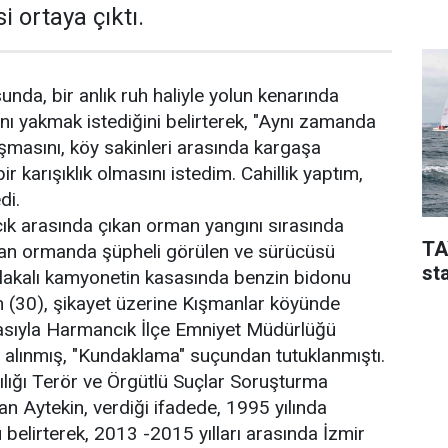
i ortaya çıktı.
nda, bir anlık ruh haliyle yolun kenarında
nı yakmak istediğini belirterek, "Aynı zamanda
şmasını, köy sakinleri arasında kargaşa
r karışıklık olmasını istedim. Cahillik yaptım,
di.
ık arasında çıkan orman yangını sırasında
TA
dan ormanda şüpheli görülen ve sürücüsü
sta
akalı kamyonetin kasasında benzin bidonu
 (30), şikayet üzerine Kışmanlar köyünde
iasıyla Harmancık İlçe Emniyet Müdürlüğü
a alınmış, "Kundaklama" suçundan tutuklanmıştı.
lığı Terör ve Örgütlü Suçlar Soruşturma
 Aytekin, verdiği ifadede, 1995 yılında
elirterek, 2013 -2015 yılları arasında İzmir