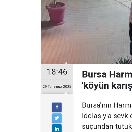
18:46
Bursa Harma
'köyün karı
29 Temmuz 2025
Bursa'nın Harma
iddiasıyla sev
suçundan tutuk