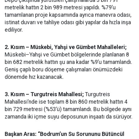
Depo çıkışında yürütülen çalışmalarda 3 bin 791
metrelik hattın 2 bin 989 metresi yapıldı. %79’u
tamamlanan proje kapsamında ayrıca manevra odası,
istinat duvarı ve tahliye odası gibi yapılar da hızla inşa
ediliyor.
2. Kısım – Müskebi, Yahşi ve Gümbet Mahalleleri;
Müskebi–Yahşi ve Gümbet bölgelerinde planlanan 8
bin 682 metrelik hattın şu ana kadar %9’u tamamlandı.
Geniş çaplı boru döşeme çalışmaları önümüzdeki
dönemde hız kazanacak.
3. Kısım – Turgutreis Mahallesi;
Turgutreis
Mahallesi’nde ise toplam 8 bin 860 metrelik hattın 4
bin 729 metresi (%53’ü) tamamlandı. Bu bölgede aynı
zamanda iki içme suyu deposunun inşaatı da sürüyor.
Başkan Aras: “Bodrum’un Su Sorununu Bütüncül