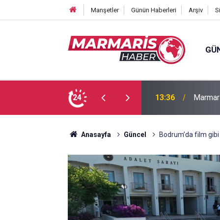
Manşetler
Günün Haberleri
Arşiv
S
GÜ
azası 1 ölü, 1 ağır yaralı
24
11:41
Marmari
Anasayfa
Güncel
Bodrum’da film gibi 