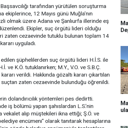
aşsavcılığı tarafından yürütülen soruşturma
 ekiplerince, 12 Mayıs günü Muğla’nın
li olmak üzere Adana ve Şanlıurfa illerinde eş
Ma
zenlendi. Ekipler, suç örgütü lideri olduğu
De
 biri zaten cezaevinde tutuklu bulunan toplam 14
 kararı uyguladı.
dilen şüphelilerden suç örgütü lideri H.İ.S. ile
 H.İ. ve K.Ö. tutuklanırken; M.Y., V.O. ve S.B.Ç.
kararı verildi. Hakkında gözaltı kararı çıkartılan
ir suçtan zaten cezaevinde bulunduğu öğrenildi.
in dolandırıcılık yöntemleri pes dedirtti.
Ma
inde iş bölümü yapan şahıslardan L.S.’nin
ul
vekalet alıp müştekileri ikna ettiği; Ş.Ö. ve
"belediye encümeni" olarak tanıtarak hesaplarına