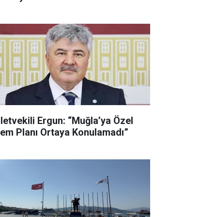
lletvekili Ergun: “Muğla’ya Özel
lem Planı Ortaya Konulamadı”