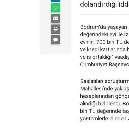
dolandırdığı idd
Bodrum’da yaşayan b
değerindeki evi ile İ
evinin, 700 bin TL d
ve kredi kartlarında 
ve iş ortaklığı" vaad
Cumhuriyet Başsavcı
Başlatılan soruştur
Mahallesi’nde yaklaş
hesaplarından gönder
alındığı belirlendi.
bin TL değerinde taşı
yöntemlerle elinden al