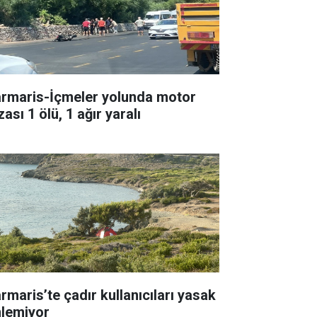
rmaris-İçmeler yolunda motor
ası 1 ölü, 1 ağır yaralı
rmaris’te çadır kullanıcıları yasak
nlemiyor