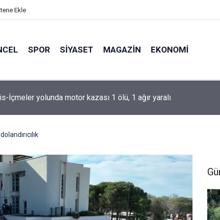
itene Ekle
NCEL
SPOR
SIYASET
MAGAZIN
EKONOMI
s’te çadır kullanıcıları yasak dinlemiyor
dolandırıcılık
Gü