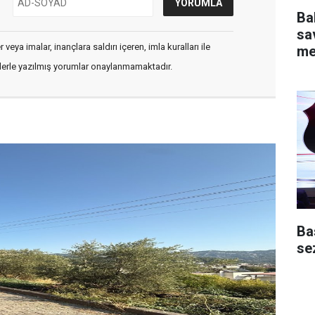
Ba
sav
veya imalar, inançlara saldırı içeren, imla kuralları ile
me
flerle yazılmış yorumlar onaylanmamaktadır.
Ba
se