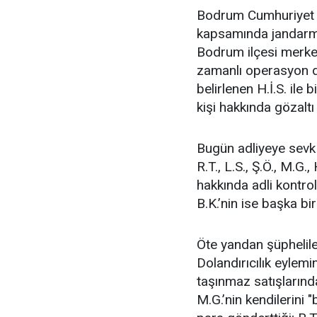
Bodrum Cumhuriyet B
kapsamında jandarma
Bodrum ilçesi merkez
zamanlı operasyon dü
belirlenen H.İ.S. ile
kişi hakkında gözaltı
Bugün adliyeye sevk e
R.T., L.S., Ş.Ö., M.G.,
hakkında adli kontrol 
B.K.’nin ise başka b
Öte yandan şüpheliler
Dolandırıcılık eylem
taşınmaz satışlarında 
M.G.’nin kendilerini 