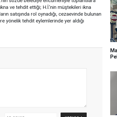
T.’nin sözde belediye encümeniyle toplantılara
ikna ve tehdit ettiği; H.İ.’nin müştekileri ikna
rın satışında rol oynadığı, cezaevinde bulunan
ere yönelik tehdit eylemlerinde yer aldığı
Ma
Pe