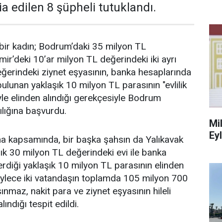
ia edilen 8 şüpheli tutuklandı.
ir kadın; Bodrum’daki 35 milyon TL
zmir’deki 10’ar milyon TL değerindeki iki ayrı
eğerindeki ziynet eşyasının, banka hesaplarında
bulunan yaklaşık 10 milyon TL parasının "evlilik
iyle elinden alındığı gerekçesiyle Bodrum
lığına başvurdu.
Mi
Ey
ma kapsamında, bir başka şahsın da Yalıkavak
ık 30 milyon TL değerindeki evi ile banka
diği yaklaşık 10 milyon TL parasının elinden
 Böylece iki vatandaşın toplamda 105 milyon 700
nmaz, nakit para ve ziynet eşyasının hileli
ındığı tespit edildi.