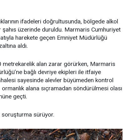
klarının ifadeleri doğrultusunda, bölgede alkol
ir şahıs üzerinde duruldu. Marmaris Cumhuriyet
imatıyla harekete geçen Emniyet Müdürlüğü
zaltına aldı.
0 metrekarelik alan zarar görürken, Marmaris
ğü’ne bağlı devriye ekipleri ile itfaiye
dahalesi sayesinde alevler büyümeden kontrol
nın ormanlık alana sıçramadan söndürülmesi olası
nüne geçti.
lan soruşturma sürüyor.