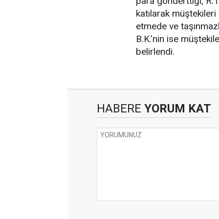
para gönderttiği; R.
katılarak müştekileri 
etmede ve taşınmazla
B.K.’nin ise müştekil
belirlendi.
HABERE
YORUM KAT