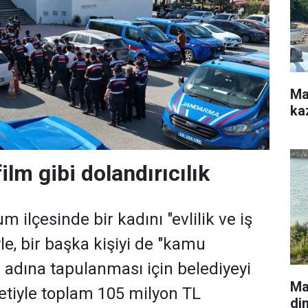
Ma
kaz
lm gibi dolandırıcılık
 ilçesinde bir kadını "evlilik ve iş
yle, bir başka kişiyi de "kamu
i adına tapulanması için belediyeyi
Ma
retiyle toplam 105 milyon TL
di