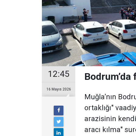
12:45
Bodrum’da fi
16 Mayıs 2026
Muğla’nın Bodrum
ortaklığı" vaadi
arazisinin kend
aracı kılma" su