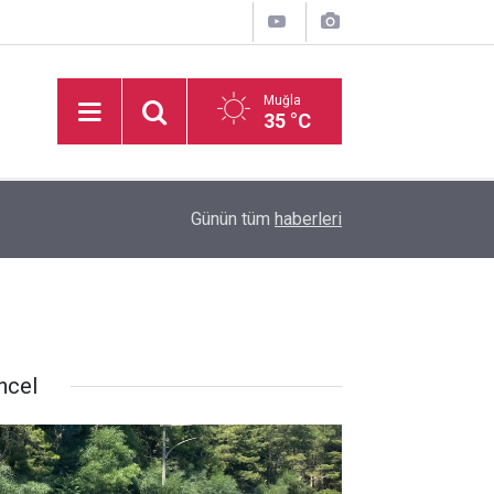
Muğla
35 °C
11:11
Milletvekili Ergun: “Muğla’ya Özel Eylem Planı 
Günün tüm
haberleri
ncel