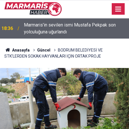
Marmaris'in sevilen ismi Mustafa Pekpak son
18:36
yolculuğuna uğurlandı
Bakan Fidan: "Körfez'de devam eden savaş
16:35
dikkatimizi Filistin meselesinden ayırmadı"
Anasayfa
Güncel
BODRUM BELEDİYESİ VE
STK’LERDEN SOKAK HAYVANLARI İÇİN ORTAK PROJE