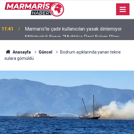
Milletvekili Ergun: “Muğla’ya Özel Eylem Planı
11:11
Ortaya Konulamadı”
Anasayfa
Güncel
Bodrum açıklarında yanan tekne
sulara gömüldü