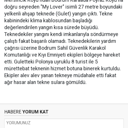
Mersincik Koyu'ndan Bodrum Karaada Poyraz Koyu'na
doğru seyreden "My Lover" isimli 27 metre boyundaki
yelkenli ahşap teknede (Gulet) yangın çıktı. Tekne
kabinindeki klima kablosundan başladığı
değerlendirilen yangın kısa sürede büyüdü.
Teknedekiler yangını kendi imkanlarıyla söndürmeye
çalıştı fakat başarılı olamadı. Teknedekilerin yardım
çağrısı üzerine Bodrum Sahil Güvenlik Karakol
Komutanlığı ve Kıyı Emniyeti ekipleri bölgeye hareket
etti. Guletteki Polonya uyruklu 8 turist ile 5
mürettebat teknenin hizmet botuna binerek kurtuldu.
Ekipler alev alev yanan tekneye müdahale etti fakat
ağır hasar alan tekne sulara gömüldü.
HABERE
YORUM KAT