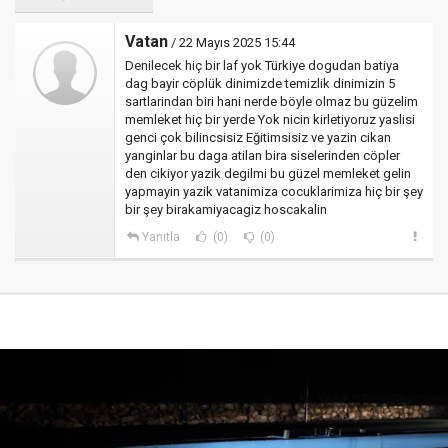
Vatan
/ 22 Mayıs 2025 15:44
Denilecek hiç bir laf yok Türkiye dogudan batiya
dag bayir cöplük dinimizde temizlik dinimizin 5
sartlarindan biri hani nerde böyle olmaz bu güzelim
memleket hiç bir yerde Yok nicin kirletiyoruz yaslisi
genci çok bilincsisiz Eğitimsisiz ve yazin cikan
yanginlar bu daga atilan bira siselerinden cöpler
den cikiyor yazik degilmi bu güzel memleket gelin
yapmayin yazik vatanimiza cocuklarimiza hiç bir şey
bir şey birakamiyacagiz hoscakalin
Yanıtla
(0)
(0)