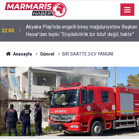
Akyaka Plajı’nda engelli birey mağduriyetine Başkan
22:03
Hasar’dan tepki “Erişilebilirlik bir lütuf değil, haktır”
İçmeler’de denize kanalizasyon aktı “Yeşilimiz gitti,
21:58
mavimiz gitmesin! ”
Anasayfa
Güncel
BİR SAATTE 3 EV YANGINI