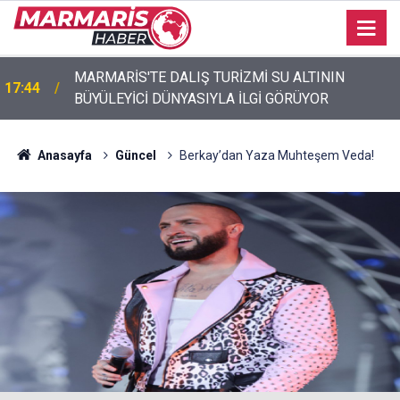
MARMARİS'TE DALIŞ TURİZMİ SU ALTININ
17:44
Akyaka’da engelli vatandaş plaja girebilmek için
BÜYÜLEYİCİ DÜNYASIYLA İLGİ GÖRÜYOR
17:40
emeklemek zorunda kaldı
Anasayfa
Güncel
Berkay’dan Yaza Muhteşem Veda!