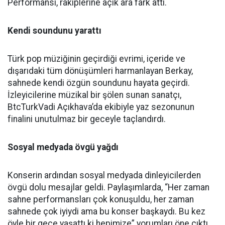
Performansı, rakiplerine açık ara fark attı.
Kendi soundunu yarattı
Türk pop müziğinin geçirdiği evrimi, içeride ve
dışarıdaki tüm dönüşümleri harmanlayan Berkay,
sahnede kendi özgün soundunu hayata geçirdi.
İzleyicilerine müzikal bir şölen sunan sanatçı,
BtcTurkVadi Açıkhava’da ekibiyle yaz sezonunun
finalini unutulmaz bir geceyle taçlandırdı.
Sosyal medyada övgü yağdı
Konserin ardından sosyal medyada dinleyicilerden
övgü dolu mesajlar geldi. Paylaşımlarda, “Her zaman
sahne performansları çok konuşuldu, her zaman
sahnede çok iyiydi ama bu konser başkaydı. Bu kez
öyle bir gece yaşattı ki hepimize” yorumları öne çıktı.