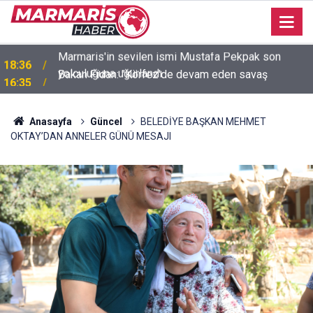
Bakan Fidan: "Körfez'de devam eden savaş
16:35
dikkatimizi Filistin meselesinden ayırmadı"
Anasayfa
Güncel
BELEDİYE BAŞKAN MEHMET
OKTAY’DAN ANNELER GÜNÜ MESAJI