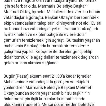
basan ve mağdur olan vatandaşlara yardımcı olmak
için seferber oldu. Marmaris Belediye Başkanı
Mehmet Oktay, İçmeler Mahallesinde evleri su basan
vatandaşlarla görüştü. Başkan Oktay’ın beraberindeki
ekip vatandaşların taleplerini dinleyerek not aldı. Evleri
su basan bazı vatandaşlar yetkililere sarılarak ağladı.
İş makineleri ve ekipler bahçe ile evlere dolan
çamurları temizlemek için uğraştı. Su taşkını yaşanan
mahallenin 5 sokağında hummalı bir temizleme
çalışması yapıldı. Kepçeler ile dereler genişletilip
dolan tomruk ile ağaç dalları temizlenerek dağlardan
gelen suların akması sağlandı.
Bugün(Pazar) akşam saat 21.30’a kadar İçmeler
Mahallesinde vatandaşlarla görüşen ve ekipleri
yönlendiren Marmaris Belediye Başkanı Mehmet
Oktay, bundan sonra yaşanacak bir su taşkınının
önlenmesi için ilgili kurumlarda irtibat halinde
olduklarını ifade etti. Mesai gözetmeden belediye