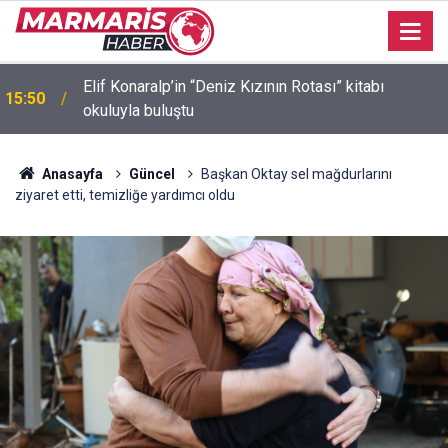
Elif Konaralp’in “Deniz Kızının Rotası” kitabı
15:50
okuluyla buluştu
Akvaryum Koyu’nda batan gezi teknesinin
15:47
kurtarılmasında sona gelindi
Anasayfa
Güncel
Başkan Oktay sel mağdurlarını
ziyaret etti, temizliğe yardımcı oldu