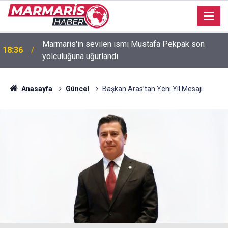
Marmaris'in sevilen ismi Mustafa Pekpak son
18:36
Bakan Fidan: "Körfez'de devam eden savaş
yolculuğuna uğurlandı
16:35
dikkatimizi Filistin meselesinden ayırmadı"
Anasayfa
Güncel
Başkan Aras’tan Yeni Yıl Mesajı