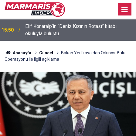
Elif Konaralp’in “Deniz Kızının Rotası” kitabı
15:50
okuluyla buluştu
Anasayfa
Güncel
Bakan Yerlikaya'dan Orkinos-Bulut
Operasyonu ile ilgili açıklama