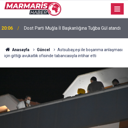
Bursaspor’da 2026-2027 sezonu forma numaraları
16:51
açıklandı
Anasayfa
Güncel
Astsubay,eşi ile boşanma anlaşması
için gittiği avukatlık ofisinde tabancasıyla intihar etti