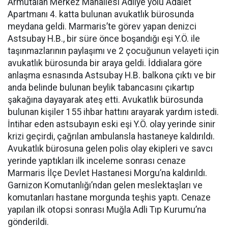
Armutalan Merkez Mahallesi Adliye yolu Adalet
Apartmanı 4. katta bulunan avukatlık bürosunda
meydana geldi. Marmaris’te görev yapan denizci
Astsubay H.B., bir süre önce boşandığı eşi Y.Ö. ile
taşınmazlarının paylaşımı ve 2 çocuğunun velayeti için
avukatlık bürosunda bir araya geldi. İddialara göre
anlaşma esnasında Astsubay H.B. balkona çıktı ve bir
anda belinde bulunan beylik tabancasını çıkartıp
şakağına dayayarak ateş etti. Avukatlık bürosunda
bulunan kişiler 155 ihbar hattını arayarak yardım istedi.
İntihar eden astsubayın eski eşi Y.Ö. olay yerinde sinir
krizi geçirdi, çağrılan ambulansla hastaneye kaldırıldı.
Avukatlık bürosuna gelen polis olay ekipleri ve savcı
yerinde yaptıkları ilk inceleme sonrası cenaze
Marmaris İlçe Devlet Hastanesi Morgu’na kaldırıldı.
Garnizon Komutanlığı’ndan gelen meslektaşları ve
komutanları hastane morgunda teşhis yaptı. Cenaze
yapılan ilk otopsi sonrası Muğla Adli Tıp Kurumu’na
gönderildi.