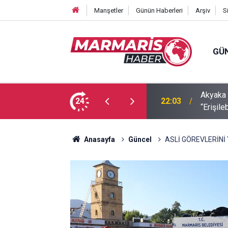
Manşetler
Günün Haberleri
Arşiv
S
GÜ
Akyaka 
rumları
24
22:03
“Erişileb
Anasayfa
Güncel
ASLİ GÖREVLERİNİ 