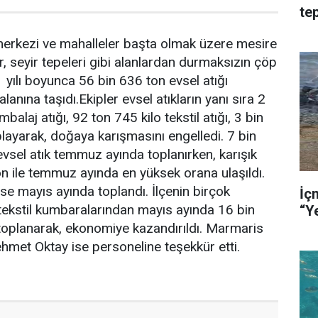
tep
ha
e merkezi ve mahalleler başta olmak üzere mesire
lar, seyir tepeleri gibi alanlardan durmaksızın çöp
1 yılı boyunca 56 bin 636 ton evsel atığı
lanına taşıdı.Ekipler evsel atıkların yanı sıra 2
balaj atığı, 92 ton 745 kilo tekstil atığı, 3 bin
layarak, doğaya karışmasını engelledi. 7 bin
evsel atık temmuz ayında toplanırken, karışık
 ile temmuz ayında en yüksek orana ulaşıldı.
 ise mayıs ayında toplandı. İlçenin birçok
İç
tekstil kumbaralarından mayıs ayında 16 bin
ı toplanarak, ekonomiye kazandırıldı. Marmaris
met Oktay ise personeline teşekkür etti.