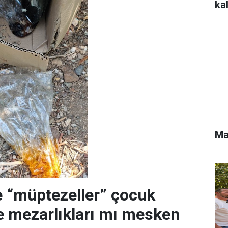
ka
Ma
 “müptezeller” çocuk
ve mezarlıkları mı mesken