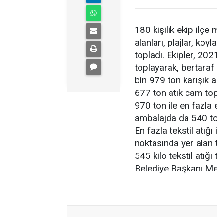
180 kişilik ekip ilç
alanları, plajlar, koy
topladı. Ekipler, 202
toplayarak, bertaraf a
bin 979 ton karışık am
677 ton atık cam top
970 ton ile en fazla 
ambalajda da 540 ton
En fazla tekstil atığı
noktasında yer alan 
545 kilo tekstil atığ
Belediye Başkanı Meh