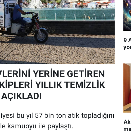
9 
yo
VLERİNİ YERİNE GETİREN
KİPLERİ YILLIK TEMİZLİK
 AÇIKLADI
esi bu yıl 57 bin ton atık topladığını
Ak
ile kamuoyu ile paylaştı.
ma