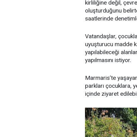
kirliliğine değil, çe
oluşturduğunu belirt
saatlerinde denetimle
Vatandaşlar, çocuklar
uyuşturucu madde kul
yapılabileceği alanl
yapılmasını istiyor.
Marmaris’te yaşayan 
parkları çocuklara, y
içinde ziyaret edilebi