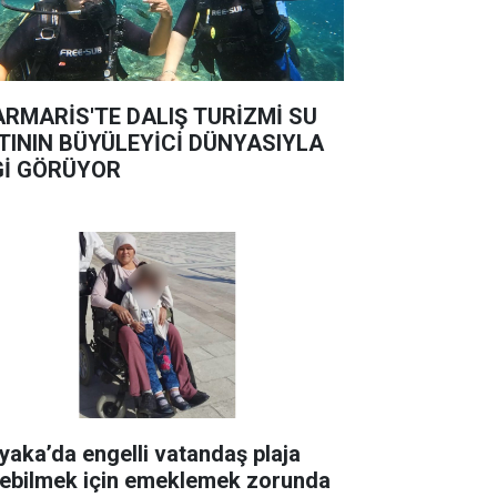
RMARİS'TE DALIŞ TURİZMİ SU
TININ BÜYÜLEYİCİ DÜNYASIYLA
Gİ GÖRÜYOR
yaka’da engelli vatandaş plaja
rebilmek için emeklemek zorunda