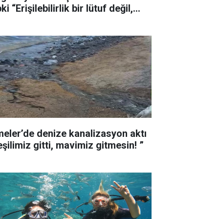
ki “Erişilebilirlik bir lütuf değil,
ktır”
meler’de denize kanalizasyon aktı
“Yeşilimiz gitti, mavimiz gitmesin! ”