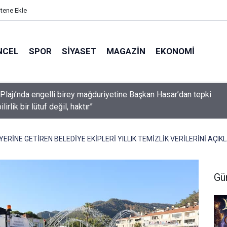
itene Ekle
NCEL
SPOR
SIYASET
MAGAZIN
EKONOMI
Plajı’nda engelli birey mağduriyetine Başkan Hasar’dan tepki
ilirlik bir lütuf değil, haktır”
YERİNE GETİREN BELEDİYE EKİPLERİ YILLIK TEMİZLİK VERİLERİNİ AÇIKL
Gü