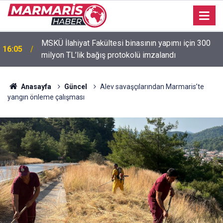
15:53
Murat Dalkılıç hem sahnede hem formda
Anasayfa
Güncel
Alev savaşçılarından Marmaris’te
yangın önleme çalışması