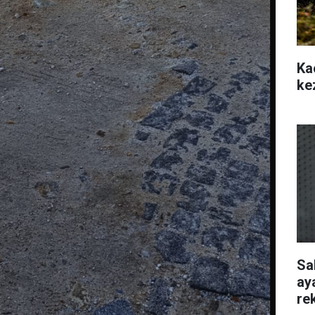
Ka
ke
Sa
ay
re