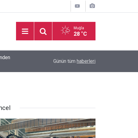
Muğla
28 °C
inden
16:32
Basketbol Süper Ligi’nde yeni sezonun fikstür k
Günün tüm
haberleri
ncel