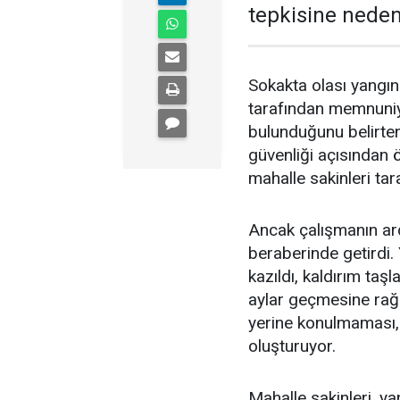
tepkisine neden
Sokakta olası yangın
tarafından memnuniye
bulunduğunu belirten
güvenliği açısından 
mahalle sakinleri ta
Ancak çalışmanın ard
beraberinde getirdi. 
kazıldı, kaldırım taş
aylar geçmesine rağm
yerine konulmaması, 
oluşturuyor.
Mahalle sakinleri, y