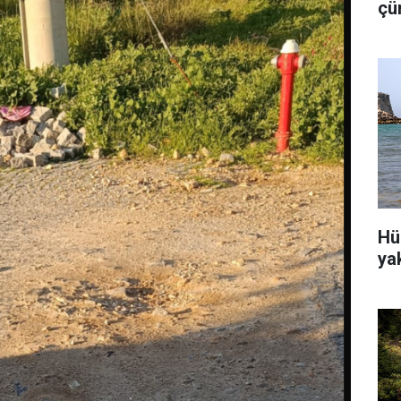
çü
is
Hü
ya