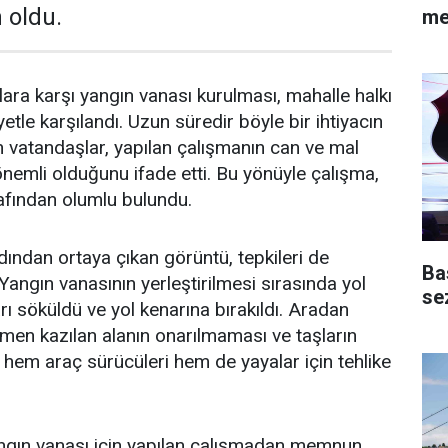
 oldu.
me
lara karşı yangın vanası kurulması, mahalle halkı
tle karşılandı. Uzun süredir böyle bir ihtiyacın
 vatandaşlar, yapılan çalışmanın can ve mal
önemli olduğunu ifade etti. Bu yönüyle çalışma,
rafından olumlu bulundu.
ından ortaya çıkan görüntü, tepkileri de
Ba
Yangın vanasının yerleştirilmesi sırasında yol
se
ları söküldü ve yol kenarına bırakıldı. Aradan
en kazılan alanın onarılmaması ve taşların
hem araç sürücüleri hem de yayalar için tehlike
angın vanası için yapılan çalışmadan memnun