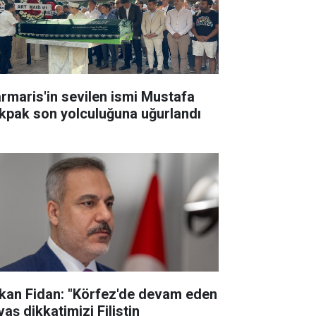
rmaris'in sevilen ismi Mustafa
kpak son yolculuğuna uğurlandı
kan Fidan: "Körfez'de devam eden
aş dikkatimizi Filistin