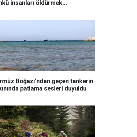
nkü insanları öldürmek
temiyorum"
rmüz Boğazı’ndan geçen tankerin
kınında patlama sesleri duyuldu