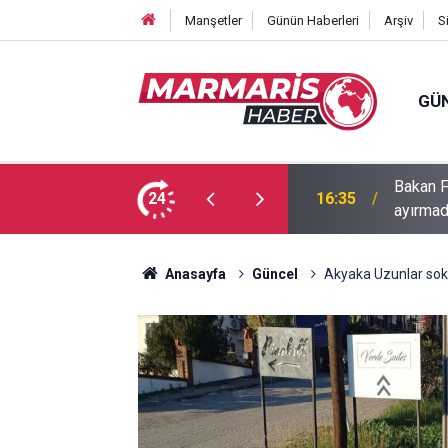
Manşetler
Günün Haberleri
Arşiv
S
GÜ
Bakan F
fa Pekpak son yolculuğuna uğurlandı
24
16:35
ayırmad
Anasayfa
Güncel
Akyaka Uzunlar sok