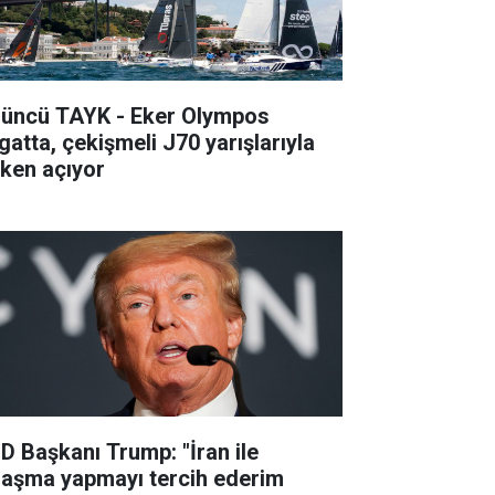
’üncü TAYK - Eker Olympos
gatta, çekişmeli J70 yarışlarıyla
lken açıyor
D Başkanı Trump: "İran ile
laşma yapmayı tercih ederim