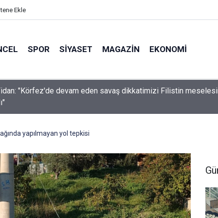
itene Ekle
NCEL
SPOR
SIYASET
MAGAZIN
EKONOMI
idan: "Körfez'de devam eden savaş dikkatimizi Filistin meseles
ı"
ağında yapılmayan yol tepkisi
Gü