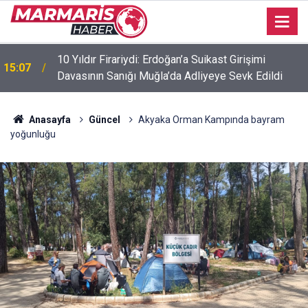
Down Sendromlu Milli Sporcu Münevver Yılmaz,
11:45
Marmaris Kaymakamı Nurullah Kaya’yı Ziyaret Etti
Anasayfa
Güncel
Akyaka Orman Kampında bayram
yoğunluğu