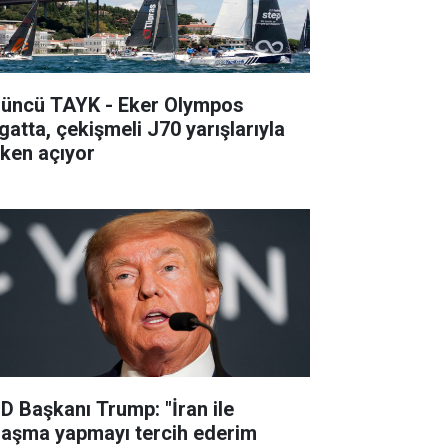
’üncü TAYK - Eker Olympos
gatta, çekişmeli J70 yarışlarıyla
lken açıyor
D Başkanı Trump: "İran ile
laşma yapmayı tercih ederim