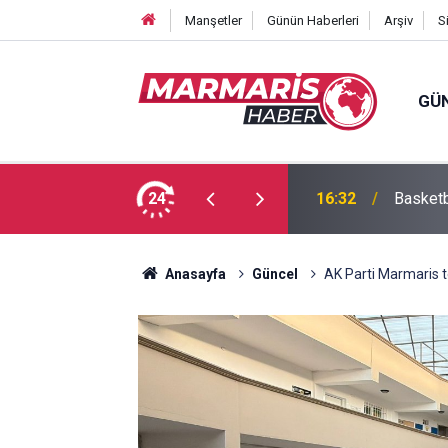
Manşetler
Günün Haberleri
Arşiv
S
GÜ
eden savaş dikkatimizi Filistin meselesinden
24
16:32
Basketb
Anasayfa
Güncel
AK Parti Marmaris 