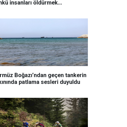
nkü insanları öldürmek
temiyorum"
rmüz Boğazı’ndan geçen tankerin
kınında patlama sesleri duyuldu