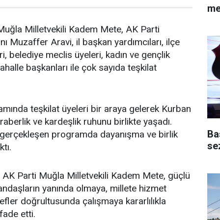
me
uğla Milletvekili Kadem Mete, AK Parti
ı Muzaffer Aravi, il başkan yardımcıları, ilçe
i, belediye meclis üyeleri, kadın ve gençlik
mahalle başkanları ile çok sayıda teşkilat
ında teşkilat üyeleri bir araya gelerek Kurban
eraberlik ve kardeşlik ruhunu birlikte yaşadı.
Ba
gerçekleşen programda dayanışma ve birlik
se
tı.
K Parti Muğla Milletvekili Kadem Mete, güçlü
tandaşların yanında olmaya, millete hizmet
fler doğrultusunda çalışmaya kararlılıkla
ade etti.