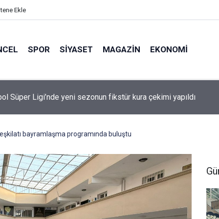
itene Ekle
NCEL
SPOR
SIYASET
MAGAZIN
EKONOMI
ol Süper Ligi’nde yeni sezonun fikstür kura çekimi yapıldı
teşkilatı bayramlaşma programında buluştu
Gü