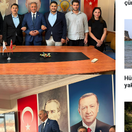
çü
is
Hü
ya