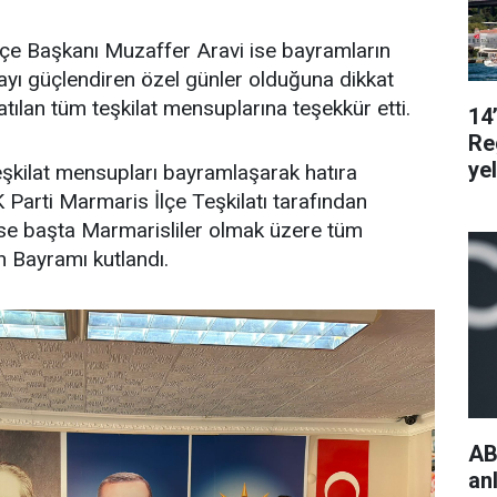
lçe Başkanı Muzaffer Aravi ise bayramların
yı güçlendiren özel günler olduğuna dikkat
ılan tüm teşkilat mensuplarına teşekkür etti.
14
Re
ye
kilat mensupları bayramlaşarak hatıra
K Parti Marmaris İlçe Teşkilatı tarafından
ise başta Marmarisliler olmak üzere tüm
 Bayramı kutlandı.
AB
an