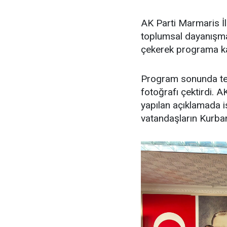
AK Parti Marmaris İ
toplumsal dayanışma
çekerek programa kat
Program sonunda teş
fotoğrafı çektirdi. A
yapılan açıklamada 
vatandaşların Kurban