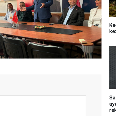
Ka
ke
Sa
ay
re