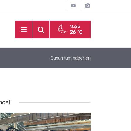
Muğla
26 °C
14’üncü TAYK - Eker Olympos Regatta, çekişmeli
16:31
Günün tüm
haberleri
açıyor
ncel