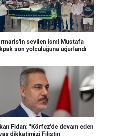
rmaris'in sevilen ismi Mustafa
kpak son yolculuğuna uğurlandı
kan Fidan: "Körfez'de devam eden
aş dikkatimizi Filistin