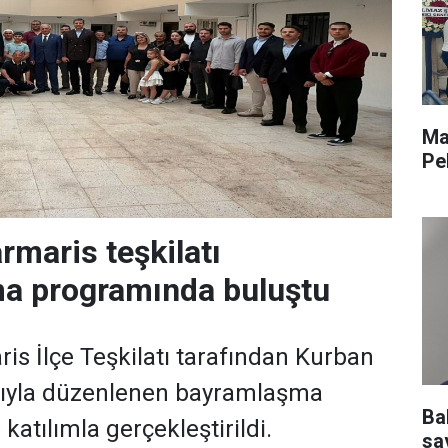
Ma
Pe
rmaris teşkilatı
a programında buluştu
is İlçe Teşkilatı tarafından Kurban
sıyla düzenlenen bayramlaşma
Ba
atılımla gerçekleştirildi.
sav