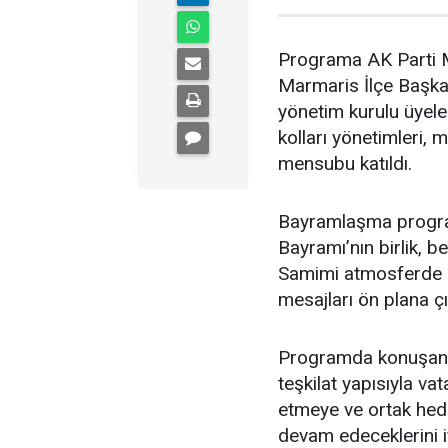
Programa AK Parti M
Marmaris İlçe Başkan
yönetim kurulu üyeler
kolları yönetimleri, 
mensubu katıldı.
Bayramlaşma program
Bayramı’nın birlik, b
Samimi atmosferde 
mesajları ön plana çık
Programda konuşan A
teşkilat yapısıyla va
etmeye ve ortak hede
devam edeceklerini if