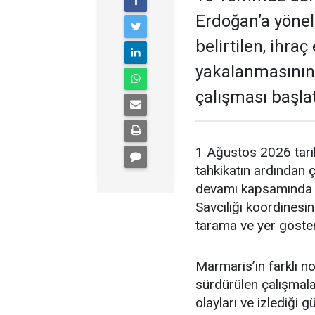
Erdoğan’a yöneli
belirtilen, ihra
yakalanmasının
çalışması başlat
1 Ağustos 2026 tari
tahkikatın ardından 
devamı kapsamında 
Savcılığı koordinesi
tarama ve yer gösterm
Marmaris’in farklı no
sürdürülen çalışmal
olayları ve izlediği 