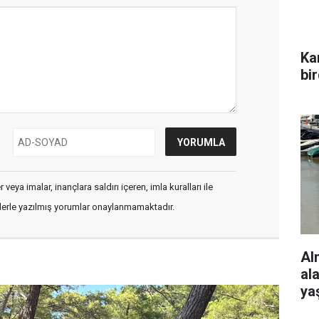
Ka
bi
veya imalar, inançlara saldırı içeren, imla kuralları ile
flerle yazılmış yorumlar onaylanmamaktadır.
Al
al
ya