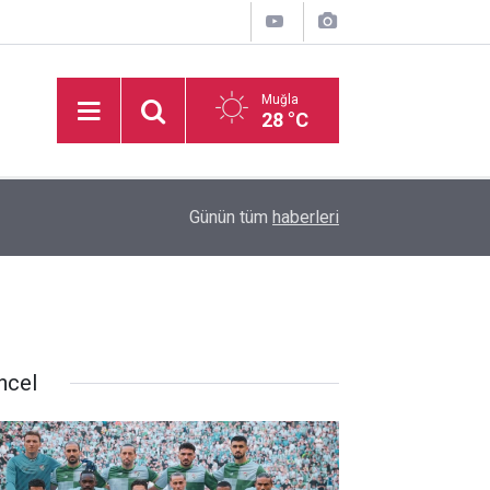
Muğla
28 °C
16:50
İşitme Engelliler Genç Kız Futsal Milli Takımı, Bi
Günün tüm
haberleri
ncel