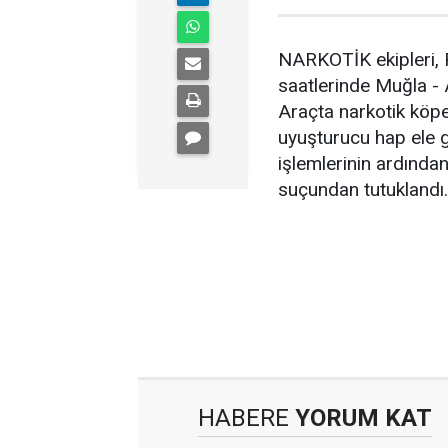
NARKOTİK ekipleri, R
saatlerinde Muğla - 
Araçta narkotik köp
uyuşturucu hap ele geç
işlemlerinin ardında
suçundan tutuklandı.
HABERE
YORUM KAT