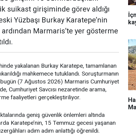
k suikast girişiminde görev aldığı
İç
ç eski Yüzbaşı Burkay Karatepe’nin
ka
 ardından Marmaris’te yer gösterme
ıldı.
hinde yakalanan Burkay Karatepe, tamamlanan
çıkarıldığı mahkemece tutuklandı. Soruşturmanın
bugün (7 Ağustos 2026) Marmaris Cumhuriyet
nde, Cumhuriyet Savcısı nezaretinde arama,
e faaliyetleri gerçekleştiriliyor.
Ha
Ma
ktalarında geniş güvenlik önlemleri altında
arda Karatepe’nin, 15 Temmuz gecesi yaşanan
güzergâhları adım adım anlattığı öğrenildi.