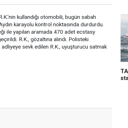
.K.'nin kullandığı otomobili, bugün sabah
Aydın karayolu kontrol noktasında durdurdu.
eği ile yapılan aramada 470 adet ecstasy
irildi. R.K., gözaltına alındı. Polisteki
n adliyeye sevk edilen R.K., uyuşturucu satmak
TA
sta