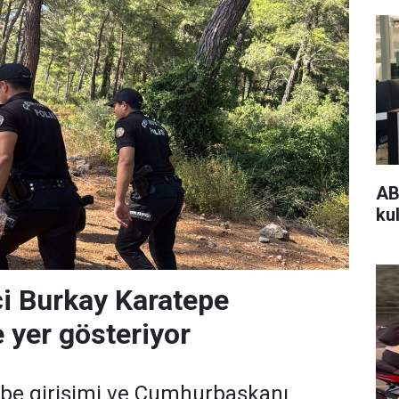
AB
kul
i Burkay Karatepe
 yer gösteriyor
e girişimi ve Cumhurbaşkanı