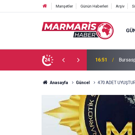
Manşetler
Günün Haberleri
Arşiv
S
GÜ
 Tuğba Gül atandı
24
16:51
Bursasp
Anasayfa
Güncel
470 ADET UYUŞTUR