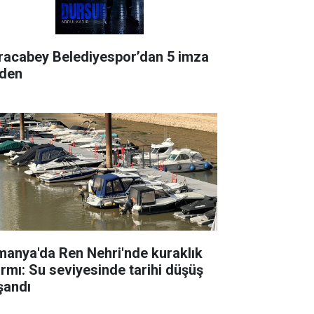
racabey Belediyespor’dan 5 imza
rden
manya'da Ren Nehri'nde kuraklık
armı: Su seviyesinde tarihi düşüş
şandı