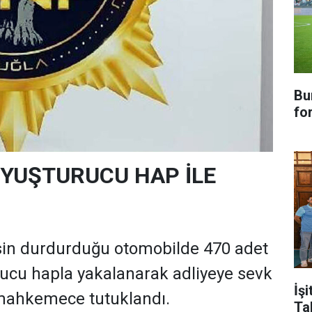
Bu
fo
UYUŞTURUCU HAP İLE
I
sin durdurduğu otomobilde 470 adet
ucu hapla yakalanarak adliyeye sevk
İşi
 mahkemece tutuklandı.
Ta