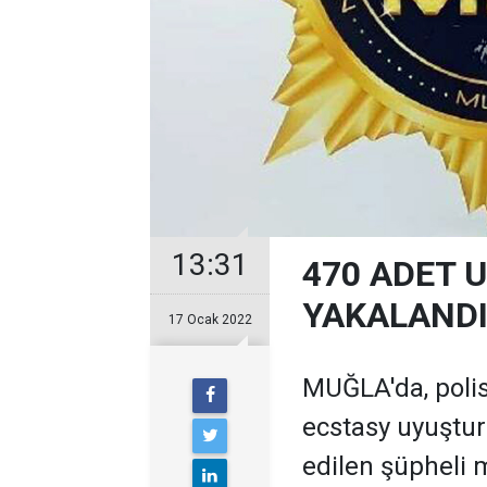
13:31
470 ADET 
YAKALAND
17 Ocak 2022
MUĞLA'da, poli
ecstasy uyuştur
edilen şüpheli