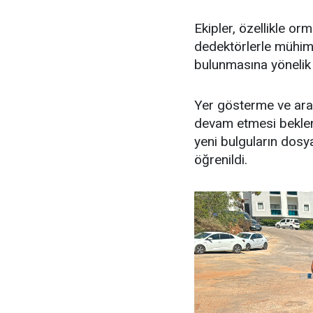
Ekipler, özellikle or
dedektörlerle mühimma
bulunmasına yönelik 
Yer gösterme ve aram
devam etmesi beklen
yeni bulguların dosy
öğrenildi.