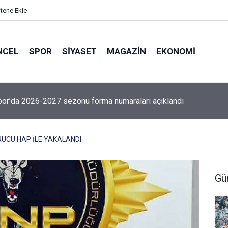
itene Ekle
NCEL
SPOR
SIYASET
MAGAZIN
EKONOMI
or’da 2026-2027 sezonu forma numaraları açıklandı
UCU HAP İLE YAKALANDI
Gü