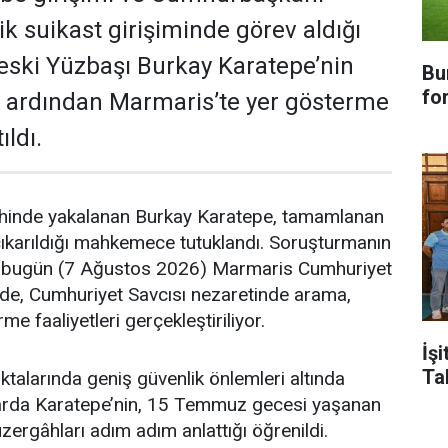
k suikast girişiminde görev aldığı
ç eski Yüzbaşı Burkay Karatepe’nin
Bu
fo
 ardından Marmaris’te yer gösterme
ıldı.
hinde yakalanan Burkay Karatepe, tamamlanan
çıkarıldığı mahkemece tutuklandı. Soruşturmanın
bugün (7 Ağustos 2026) Marmaris Cumhuriyet
nde, Cumhuriyet Savcısı nezaretinde arama,
e faaliyetleri gerçekleştiriliyor.
İşi
Ta
ktalarında geniş güvenlik önlemleri altında
arda Karatepe’nin, 15 Temmuz gecesi yaşanan
güzergâhları adım adım anlattığı öğrenildi.