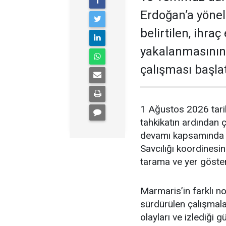
Erdoğan’a yöneli
belirtilen, ihra
yakalanmasının
çalışması başlat
1 Ağustos 2026 tari
tahkikatın ardından 
devamı kapsamında 
Savcılığı koordinesi
tarama ve yer gösterm
Marmaris’in farklı no
sürdürülen çalışmal
olayları ve izlediği 