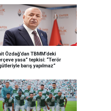
it Özdağ’dan TBMM’deki
erçeve yasa” tepkisi: “Terör
gütleriyle barış yapılmaz”