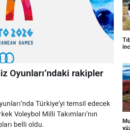
Tı
in
z Oyunları’ndaki rakipler
unları’nda Türkiye’yi temsil edecek
kek Voleybol Milli Takımları’nın
Mu
ları belli oldu.
yü