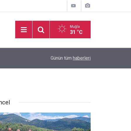
Muğla
31 °C
13:31
Marmaris belediyesinden yangın riskine karşı te
Günün tüm
haberleri
ncel