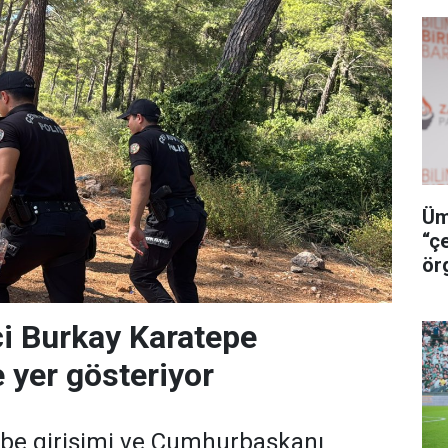
Üm
“ç
ör
i Burkay Karatepe
 yer gösteriyor
e girişimi ve Cumhurbaşkanı