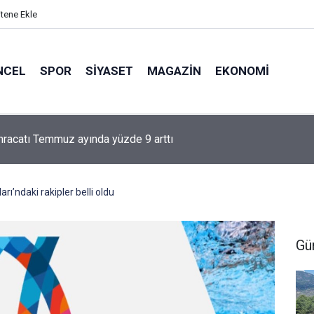
itene Ekle
NCEL
SPOR
SIYASET
MAGAZIN
EKONOMI
hracatı Temmuz ayında yüzde 9 arttı
ı’ndaki rakipler belli oldu
Gü