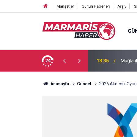
Manşetler
Günün Haberleri
Arşiv
S
GÜ
nde inceleme
24
13:35
Muğla i
Anasayfa
Güncel
2026 Akdeniz Oyunlar