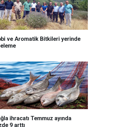
bbi ve Aromatik Bitkileri yerinde
celeme
ğla ihracatı Temmuz ayında
zde 9 arttı