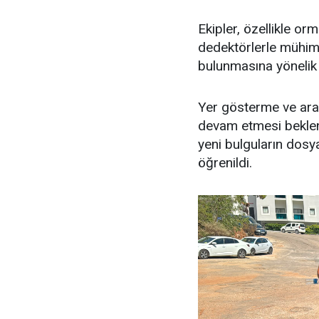
Ekipler, özellikle or
dedektörlerle mühimma
bulunmasına yönelik 
Yer gösterme ve aram
devam etmesi beklen
yeni bulguların dosy
öğrenildi.