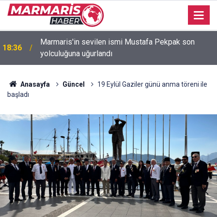
Bakan Fidan: "Körfez'de devam eden savaş
16:35
dikkatimizi Filistin meselesinden ayırmadı"
Anasayfa
Güncel
19 Eylül Gaziler günü anma töreni ile
başladı