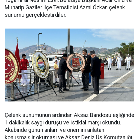
Tuğamiral Neslim Eski, Belediye Başkanı Acar Ünlü ve
Muharip Gaziler ilçe Temsilcisi Azmi Özkan çelenk
sunumu gerçekleştirdiler.
Çelenk sunumunun ardından Aksaz Bandosu eşliğinde
1 dakikalık saygı duruşu ve İstiklal marşı okundu.
Akabinde günün anlam ve önemini anlatan
konuşma,şiir okuması ve Aksaz Deniz Üs Komutanlığı