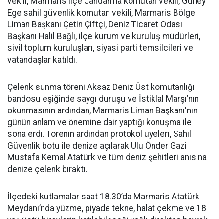
vekili, Marmaris ilçe Jandarma komutan vekili, Güney
Ege sahil güvenlik komutan vekili, Marmaris Bölge
Liman Başkanı Çetin Çiftçi, Deniz Ticaret Odası
Başkanı Halil Bağlı, ilçe kurum ve kuruluş müdürleri,
sivil toplum kuruluşları, siyasi parti temsilcileri ve
vatandaşlar katıldı.
Çelenk sunma töreni Aksaz Deniz Üst komutanlığı
bandosu eşiğinde saygı duruşu ve İstiklal Marşı’nın
okunmasının ardından, Marmaris Liman Başkanı'nın
günün anlam ve önemine dair yaptığı konuşma ile
sona erdi. Törenin ardından protokol üyeleri, Sahil
Güvenlik botu ile denize açılarak Ulu Önder Gazi
Mustafa Kemal Atatürk ve tüm deniz şehitleri anısına
denize çelenk bıraktı.
İlçedeki kutlamalar saat 18.30’da Marmaris Atatürk
Meydanı’nda yüzme, piyade tekne, halat çekme ve 18