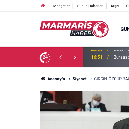
Manşetler
Günün Haberleri
Arşiv
S
GÜ
 Tuğba Gül atandı
24
16:51
Bursasp
Anasayfa
Siyaset
GİRGİN: ÖZGÜR BA