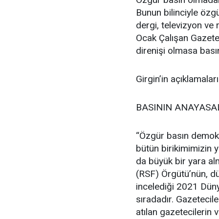
Bunun bilinciyle özg
dergi, televizyon ve
Ocak Çalışan Gazete
direnişi olmasa bas
Girgin’in açıklamaları
BASININ ANAYASAL
“Özgür basın demokra
bütün birikimimizin 
da büyük bir yara alm
(RSF) Örgütü’nün, d
incelediği 2021 Dün
sıradadır. Gazetecil
atılan gazetecilerin 