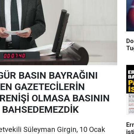
Do
Tu
ZGÜR BASIN BAYRAĞINI
EN GAZETECİLERİN
İRENİŞİ OLMASA BASININ
N BAHSEDEMEZDİK
Er
tvekili Süleyman Girgin, 10 Ocak
ist