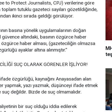
ee to Protect Journalists, CPJ) verilerine göre
oplam tutuklu gazeteci sayıları gözetildiğinde,
dından ikinci sırada geldiği görülüyor.
rının basına yönelik uygulamalarının doğan
 güvence altındaki, basının özgürce haber
zgürce haber alması, (gazeteciliğin olmazsa
MH
gürlüğü ayaklar altına alınmıştır.”
teş
CİLİĞİ SUÇ OLARAK GÖRENLER İŞLİYOR!
 ifade özgürlüğü, kaynağını Anayasadan alan
ber yapmak, yazı yazmak, düşünceyi ifade etmek
 suç değildir. Bizde de suç olmamalıdır.
liyetinin bir suç olduğu iddia edilerek