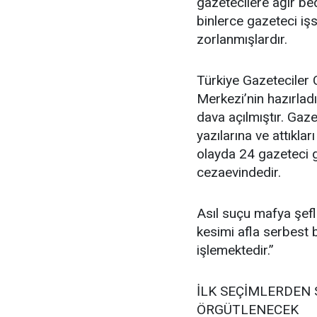
gazetecilere ağır bed
binlerce gazeteci iş
zorlanmışlardır.
Türkiye Gazeteciler 
Merkezi’nin hazırlad
dava açılmıştır. Gaze
yazılarına ve attıkla
olayda 24 gazeteci gö
cezaevindedir.
Asıl suçu mafya şefl
kesimi afla serbest b
işlemektedir.”
İLK SEÇİMLERDEN
ÖRGÜTLENECEK