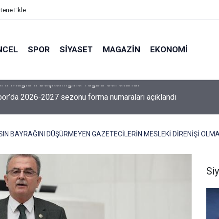
itene Ekle
NCEL
SPOR
SIYASET
MAGAZIN
EKONOMI
or’da 2026-2027 sezonu forma numaraları açıklandı
SIN BAYRAĞINI DÜŞÜRMEYEN GAZETECİLERİN MESLEKİ DİRENİŞİ OLM
Si