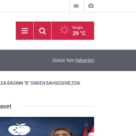
Muğla
29 °C
16:50
İşitme Engelliler Genç Kız Futsal Milli Takımı, Bi
Günün tüm
haberleri
ASA BASININ “B” SİNDEN BAHSEDEMEZDİK
yaset