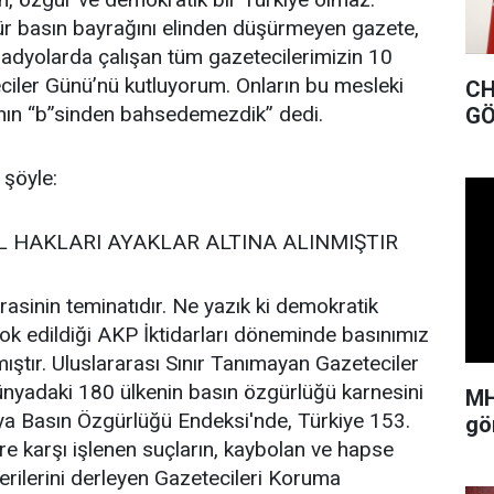
ür basın bayrağını elinden düşürmeyen gazete,
 radyolarda çalışan tüm gazetecilerimizin 10
ciler Günü’nü kutluyorum. Onların bu mesleki
CHP MUĞLA İL BAŞK
ının “b”sinden bahsedemezdik” dedi.
GÖ
 şöyle:
 HAKLARI AYAKLAR ALTINA ALINMIŞTIR
sinin teminatıdır. Ne yazık ki demokratik
yok edildiği AKP İktidarları döneminde basınımız
ıştır. Uluslararası Sınır Tanımayan Gazeteciler
ünyadaki 180 ülkenin basın özgürlüğü karnesini
MH
ya Basın Özgürlüğü Endeksi'nde, Türkiye 153.
gö
ere karşı işlenen suçların, kaybolan ve hapse
verilerini derleyen Gazetecileri Koruma