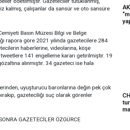
eller ödetilmiştir. Gazeteciler tutuklanmış,
AK
siz kalmış, çalışanlar da sansür ve oto sansüre
“m
ya
Cemiyeti Basın Müzesi Bilgi ve Belge
ığı rapora göre 2021 yılında gazetecilere 284
tecilerin haberlerine, videolarına, köşe
rı tweetlere 141 engelleme kararı getirilmiştir. 19
zaltına alınmıştır. 34 gazeteci ise hala
erinden, uyuşturucu baronlarına değin pek çok
ırakıp, gazeteciliği suç olarak görenler
CH
tu
ma
 SONRA GAZETECİLER ÖZGÜRCE