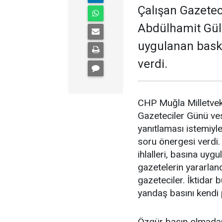
Çalışan Gazetec
Abdülhamit Gül’
uygulanan baskıl
verdi.
CHP Muğla Milletveki
Gazeteciler Günü ves
yanıtlaması istemiyle
soru önergesi verdi. 
ihlalleri, basına uy
gazetelerin yararland
gazeteciler. İktidar 
yandaş basını kendi 
Özgür basın olmadan