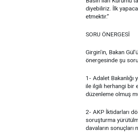
Basın İlan Kurumu ta
diyebiliriz. İlk yapa
etmektir.”
SORU ÖNERGESİ
Girgin’in, Bakan Gül’
önergesinde şu sorul
1- Adalet Bakanlığı y
ile ilgili herhangi b
düzenleme olmuş m
2- AKP İktidarları d
soruşturma yürütülmü
davaların sonuçları 