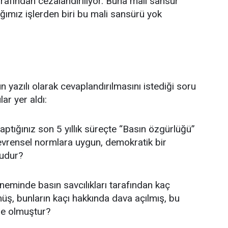
rafından cezalandırılıyor. Buna mali sansür
cağımız işlerden biri bu mali sansürü yok
ün yazılı olarak cevaplandırılmasını istediği soru
ar yer aldı:
aptığınız son 5 yıllık süreçte “Basın özgürlüğü”
ir evrensel normlara uygun, demokratik bir
udur?
öneminde basın savcılıkları tarafından kaç
ş, bunların kaçı hakkında dava açılmış, bu
ne olmuştur?