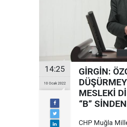
14:25
GİRGİN: Ö
DÜŞÜRMEY
10 Ocak 2022
MESLEKİ D
“B” SİNDE
CHP Muğla Mille