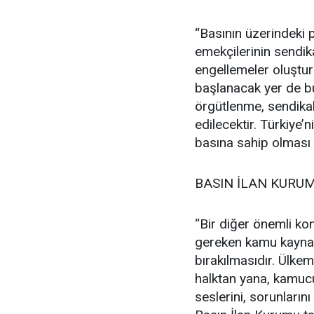
“Basının üzerindeki p
emekçilerinin sendika
engellemeler oluştur
başlanacak yer de bu
örgütlenme, sendikal
edilecektir. Türkiye’
basına sahip olması 
BASIN İLAN KURU
“Bir diğer önemli ko
gereken kamu kayna
bırakılmasıdır. Ülkem
halktan yana, kamucu 
seslerini, sorunların