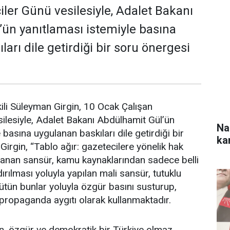
iler Günü vesilesiyle, Adalet Bakanı
ün yanıtlaması istemiyle basına
arı dile getirdiği bir soru önergesi
li Süleyman Girgin, 10 Ocak Çalışan
ilesiyle, Adalet Bakanı Abdülhamit Gül’ün
Na
 basına uygulanan baskıları dile getirdiği bir
ka
Girgin, “Tablo ağır: gazetecilere yönelik hak
gulanan sansür, kamu kaynaklarından sadece belli
ırılması yoluyla yapılan mali sansür, tutuklu
bütün bunlar yoluyla özgür basını susturup,
propaganda aygıtı olarak kullanmaktadır.
, özgür ve demokratik bir Türkiye olmaz.