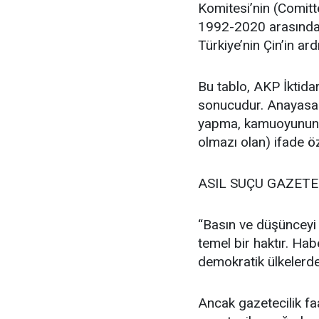
Komitesi’nin (Comitt
1992-2020 arasında t
Türkiye’nin Çin’in ar
Bu tablo, AKP İktida
sonucudur. Anayasal
yapma, kamuoyunun ö
olmazı olan) ifade öz
ASIL SUÇU GAZETE
“Basın ve düşünceyi
temel bir haktır. Ha
demokratik ülkelerde
Ancak gazetecilik faa