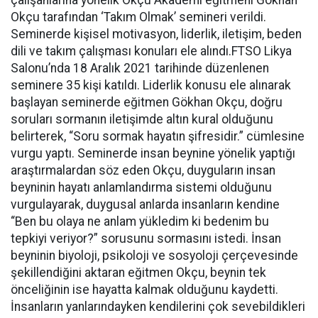
çalışanlarına yönelik Okçu Akademi eğitmeni Gökhan
Okçu tarafından ‘Takım Olmak’ semineri verildi.
Seminerde kişisel motivasyon, liderlik, iletişim, beden
dili ve takım çalışması konuları ele alındı.FTSO Likya
Salonu’nda 18 Aralık 2021 tarihinde düzenlenen
seminere 35 kişi katıldı. Liderlik konusu ele alınarak
başlayan seminerde eğitmen Gökhan Okçu, doğru
soruları sormanın iletişimde altın kural olduğunu
belirterek, “Soru sormak hayatın şifresidir.” cümlesine
vurgu yaptı. Seminerde insan beynine yönelik yaptığı
araştırmalardan söz eden Okçu, duyguların insan
beyninin hayatı anlamlandırma sistemi olduğunu
vurgulayarak, duygusal anlarda insanların kendine
“Ben bu olaya ne anlam yükledim ki bedenim bu
tepkiyi veriyor?” sorusunu sormasını istedi. İnsan
beyninin biyoloji, psikoloji ve sosyoloji çerçevesinde
şekillendiğini aktaran eğitmen Okçu, beynin tek
önceliğinin ise hayatta kalmak olduğunu kaydetti.
İnsanların yanlarındayken kendilerini çok sevebildikleri