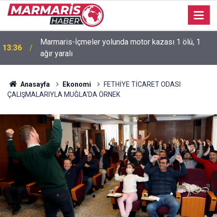
Marmaris-İçmeler yolunda motor kazası 1 ölü, 1
13:36
ağır yaralı
11:41
Marmaris’te çadır kullanıcıları yasak dinlemiyor
Anasayfa
Ekonomi
FETHİYE TİCARET ODASI
ÇALIŞMALARIYLA MUĞLA'DA ÖRNEK