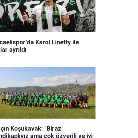
caelispor’da Karol Linetty ile
lar ayrıldı
lçın Koşukavak: "Biraz
ndikaplıyız ama çok özverili ve iyi