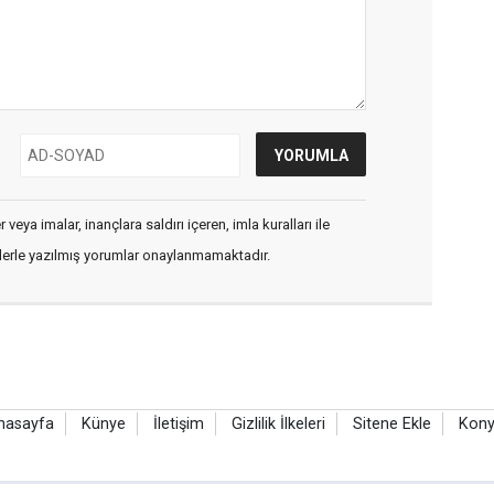
veya imalar, inançlara saldırı içeren, imla kuralları ile
flerle yazılmış yorumlar onaylanmamaktadır.
nasayfa
Künye
İletişim
Gizlilik İlkeleri
Sitene Ekle
Kony