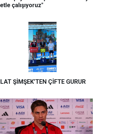
etle çalışıyoruz"
LAT ŞİMŞEK’TEN ÇİFTE GURUR