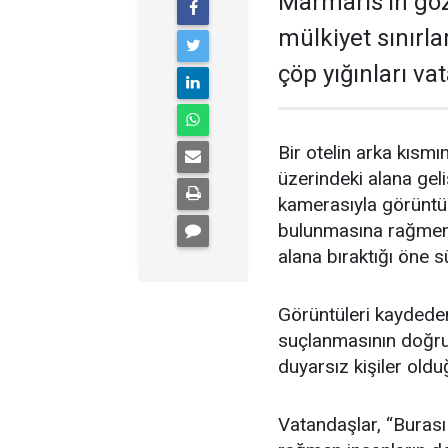
Marmaris’in göz
mülkiyet sınırl
çöp yığınları va
Bir otelin arka kısmı
üzerindeki alana geli
kamerasıyla görüntül
bulunmasına rağmen b
alana bıraktığı öne s
Görüntüleri kaydeden 
suçlanmasının doğru 
duyarsız kişiler oldu
Vatandaşlar, “Burası