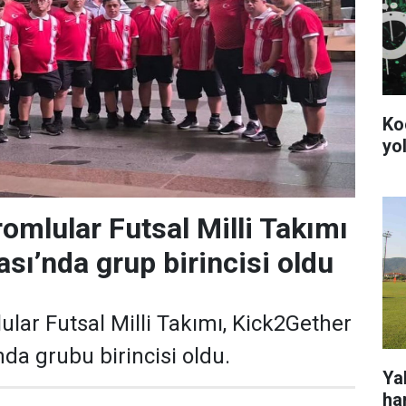
Ko
yol
mlular Futsal Milli Takımı
sı’nda grup birincisi oldu
ar Futsal Milli Takımı, Kick2Gether
da grubu birincisi oldu.
Ya
ha