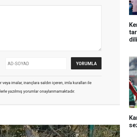
Ke
ta
di
veya imalar, inançlara saldırı içeren, imla kuralları ile
flerle yazılmış yorumlar onaylanmamaktadır.
Ka
se