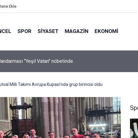
itene Ekle
NCEL
SPOR
SIYASET
MAGAZIN
EKONOMI
a’dan gelen firari, Dalaman Havalimanı’nda yakalandı
al Milli Takımı Avrupa Kupası’nda grup birincisi oldu
Sp