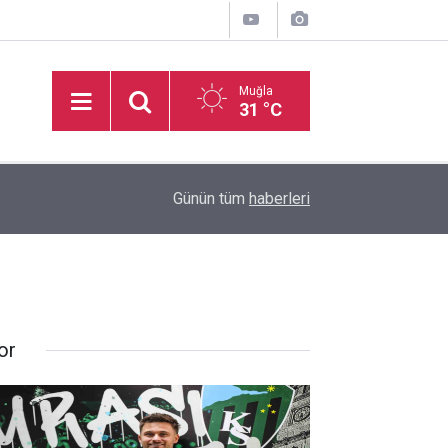
Muğla
31 °C
11:49
Muğlaspor, Sarıyer maçının hazırlıklarını sürdürü
Günün tüm
haberleri
or