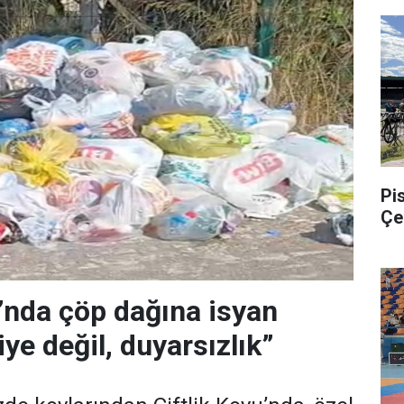
Pis
Çe
u’nda çöp dağına isyan
ye değil, duyarsızlık”