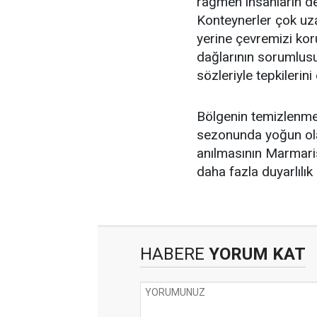
rağmen insanların de
Konteynerler çok uz
yerine çevremizi ko
dağlarının sorumlus
sözleriyle tepkilerini 
Bölgenin temizlenmes
sezonunda yoğun olar
anılmasının Marmari
daha fazla duyarlılık
HABERE
YORUM KAT