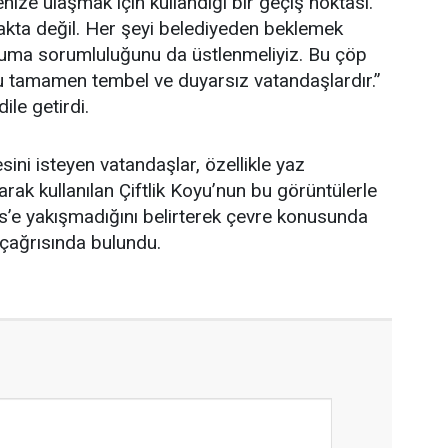
nize ulaşmak için kullandığı bir geçiş noktası.
akta değil. Her şeyi belediyeden beklemek
ruma sorumluluğunu da üstlenmeliyiz. Bu çöp
u tamamen tembel ve duyarsız vatandaşlardır.”
dile getirdi.
ini isteyen vatandaşlar, özellikle yaz
ak kullanılan Çiftlik Koyu’nun bu görüntülerle
s’e yakışmadığını belirterek çevre konusunda
 çağrısında bulundu.