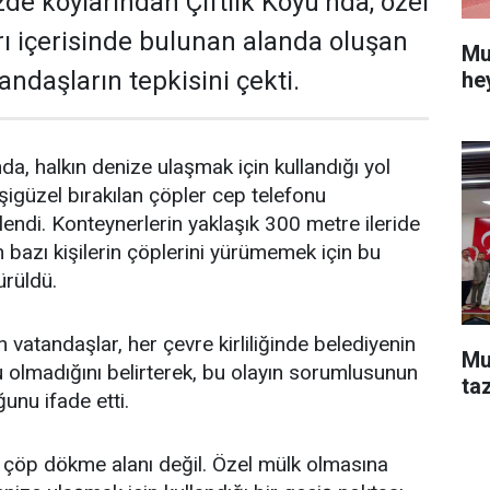
de koylarından Çiftlik Koyu’nda, özel
arı içerisinde bulunan alanda oluşan
Mu
tandaşların tepkisini çekti.
he
nda, halkın denize ulaşmak için kullandığı yol
şigüzel bırakılan çöpler cep telefonu
endi. Konteynerlerin yaklaşık 300 metre ileride
azı kişilerin çöplerini yürümemek için bu
ürüldü.
vatandaşlar, her çevre kirliliğinde belediyenin
Mu
olmadığını belirterek, bu olayın sorumlusunun
ta
ğunu ifade etti.
 çöp dökme alanı değil. Özel mülk olmasına