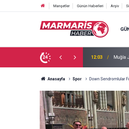
Manşetler
Günün Haberleri
Arşiv
S
GÜ
 nöbetinde
24
11:50
Holland
Anasayfa
Spor
Down Sendromlular Futs