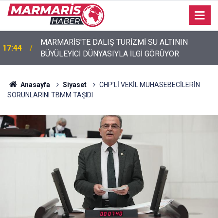
MARMARİS'TE DALIŞ TURİZMİ SU ALTININ
17:44
BÜYÜLEYİCİ DÜNYASIYLA İLGİ GÖRÜYOR
Akyaka’da engelli vatandaş plaja girebilmek için
17:40
emeklemek zorunda kaldı
Anasayfa
Siyaset
CHP’Lİ VEKİL MUHASEBECİLERİN
SORUNLARINI TBMM TAŞIDI