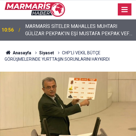
MARMARİS SİTELER MAHALLES MUHTARI
10:56
GÜLİZAR PEKPAK’IN EŞİ MUSTAFA PEKPAK VEFAT
ETTİ CENAZESİ İKİNDİ NAMAZINDA
Anasayfa
Siyaset
CHP'Lİ VEKİL BÜTÇE
GÖRÜŞMELERİNDE YURTTAŞIN SORUNLARINI HAYKIRDI