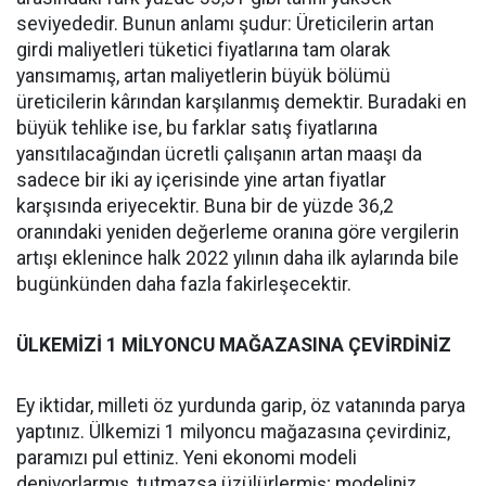
seviyededir. Bunun anlamı şudur: Üreticilerin artan
girdi maliyetleri tüketici fiyatlarına tam olarak
yansımamış, artan maliyetlerin büyük bölümü
üreticilerin kârından karşılanmış demektir. Buradaki en
büyük tehlike ise, bu farklar satış fiyatlarına
yansıtılacağından ücretli çalışanın artan maaşı da
sadece bir iki ay içerisinde yine artan fiyatlar
karşısında eriyecektir. Buna bir de yüzde 36,2
oranındaki yeniden değerleme oranına göre vergilerin
artışı eklenince halk 2022 yılının daha ilk aylarında bile
bugünkünden daha fazla fakirleşecektir.
ÜLKEMİZİ 1 MİLYONCU MAĞAZASINA ÇEVİRDİNİZ
Ey iktidar, milleti öz yurdunda garip, öz vatanında parya
yaptınız. Ülkemizi 1 milyoncu mağazasına çevirdiniz,
paramızı pul ettiniz. Yeni ekonomi modeli
deniyorlarmış, tutmazsa üzülürlermiş; modeliniz