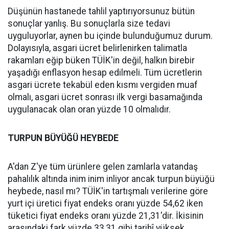
Düşünün hastanede tahlil yaptırıyorsunuz bütün
sonuçlar yanlış. Bu sonuçlarla size tedavi
uyguluyorlar, aynen bu içinde bulunduğumuz durum.
Dolayısıyla, asgari ücret belirlenirken talimatla
rakamları eğip büken TÜİK'in değil, halkın birebir
yaşadığı enflasyon hesap edilmeli. Tüm ücretlerin
asgari ücrete tekabül eden kısmı vergiden muaf
olmalı, asgari ücret sonrası ilk vergi basamağında
uygulanacak olan oran yüzde 10 olmalıdır.
TURPUN BÜYÜĞÜ HEYBEDE
A'dan Z'ye tüm ürünlere gelen zamlarla vatandaş
pahalılık altında inim inim inliyor ancak turpun büyüğü
heybede, nasıl mı? TÜİK'in tartışmalı verilerine göre
yurt içi üretici fiyat endeks oranı yüzde 54,62 iken
tüketici fiyat endeks oranı yüzde 21,31'dir. İkisinin
arasındaki fark yüzde 33,31 gibi tarihî yüksek