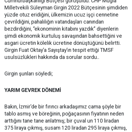
Cumhurbaşkanlığı Bütçesi görüşüldü. CHP Muğla
Milletvekili Süleyman Girgin 2022 Bütçesinin şimdiden
yüzde otuz eridiğini, ülkemizin ucuz işçi cennetine
çevrildiğini, pahalılığın vatandaşları canından
bezdirdiğini, “ekonominin kitabını yazdık” diyenlerin
şimdi ekonomik kurtuluş savaşından bahsettiğini ve
asgari ücretin kölelik ücretine dönüştüğünü belirtti.
Girgin Fuat Oktay’a Sayıştay’ın tespit ettiği TMSF
usulsüzlükleri hakkında da sorular sordu..
Girgin şunları söyledi;
YARIM GEVREK DÖNEMİ
Bakın, İzmir'de bir fırıncı arkadaşımız cama şöyle bir
tablo asmış ve böreğinin, poğaçasının fiyatının neden
arttığını tane tane anlatmış; bir çuval un 110 liradan
375 liraya çıkmış, susam 120 liradan 295 liraya çıkmış,