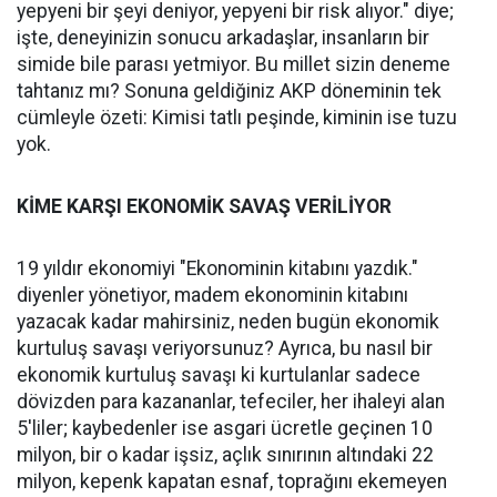
yepyeni bir şeyi deniyor, yepyeni bir risk alıyor." diye;
işte, deneyinizin sonucu arkadaşlar, insanların bir
simide bile parası yetmiyor. Bu millet sizin deneme
tahtanız mı? Sonuna geldiğiniz AKP döneminin tek
cümleyle özeti: Kimisi tatlı peşinde, kiminin ise tuzu
yok.
KİME KARŞI EKONOMİK SAVAŞ VERİLİYOR
19 yıldır ekonomiyi "Ekonominin kitabını yazdık."
diyenler yönetiyor, madem ekonominin kitabını
yazacak kadar mahirsiniz, neden bugün ekonomik
kurtuluş savaşı veriyorsunuz? Ayrıca, bu nasıl bir
ekonomik kurtuluş savaşı ki kurtulanlar sadece
dövizden para kazananlar, tefeciler, her ihaleyi alan
5'liler; kaybedenler ise asgari ücretle geçinen 10
milyon, bir o kadar işsiz, açlık sınırının altındaki 22
milyon, kepenk kapatan esnaf, toprağını ekemeyen