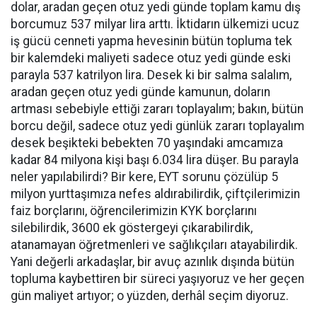
dolar, aradan geçen otuz yedi günde toplam kamu dış
borcumuz 537 milyar lira arttı. İktidarın ülkemizi ucuz
iş gücü cenneti yapma hevesinin bütün topluma tek
bir kalemdeki maliyeti sadece otuz yedi günde eski
parayla 537 katrilyon lira. Desek ki bir salma salalım,
aradan geçen otuz yedi günde kamunun, doların
artması sebebiyle ettiği zararı toplayalım; bakın, bütün
borcu değil, sadece otuz yedi günlük zararı toplayalım
desek beşikteki bebekten 70 yaşındaki amcamıza
kadar 84 milyona kişi başı 6.034 lira düşer. Bu parayla
neler yapılabilirdi? Bir kere, EYT sorunu çözülüp 5
milyon yurttaşımıza nefes aldırabilirdik, çiftçilerimizin
faiz borçlarını, öğrencilerimizin KYK borçlarını
silebilirdik, 3600 ek göstergeyi çıkarabilirdik,
atanamayan öğretmenleri ve sağlıkçıları atayabilirdik.
Yani değerli arkadaşlar, bir avuç azınlık dışında bütün
topluma kaybettiren bir süreci yaşıyoruz ve her geçen
gün maliyet artıyor; o yüzden, derhâl seçim diyoruz.