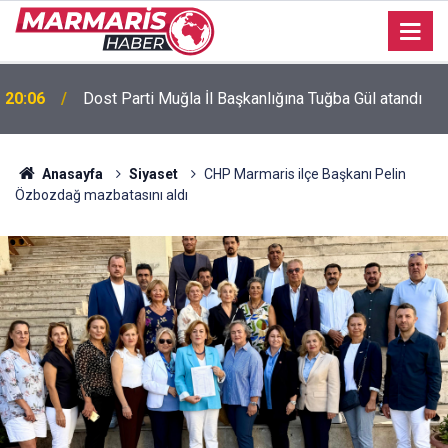
Bursaspor’da 2026-2027 sezonu forma numaraları
16:51
açıklandı
Anasayfa
Siyaset
CHP Marmaris ilçe Başkanı Pelin
Özbozdağ mazbatasını aldı