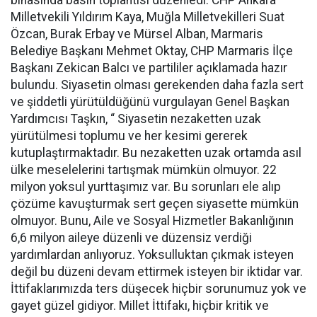
binasında basın toplantısı düzenledi. CHP Ankara
Milletvekili Yıldırım Kaya, Muğla Milletvekilleri Suat
Özcan, Burak Erbay ve Mürsel Alban, Marmaris
Belediye Başkanı Mehmet Oktay, CHP Marmaris İlçe
Başkanı Zekican Balcı ve partililer açıklamada hazır
bulundu. Siyasetin olması gerekenden daha fazla sert
ve şiddetli yürütüldüğünü vurgulayan Genel Başkan
Yardımcısı Taşkın, “ Siyasetin nezaketten uzak
yürütülmesi toplumu ve her kesimi gererek
kutuplaştırmaktadır. Bu nezaketten uzak ortamda asıl
ülke meselelerini tartışmak mümkün olmuyor. 22
milyon yoksul yurttaşımız var. Bu sorunları ele alıp
çözüme kavuşturmak sert geçen siyasette mümkün
olmuyor. Bunu, Aile ve Sosyal Hizmetler Bakanlığının
6,6 milyon aileye düzenli ve düzensiz verdiği
yardımlardan anlıyoruz. Yoksulluktan çıkmak isteyen
değil bu düzeni devam ettirmek isteyen bir iktidar var.
İttifaklarımızda ters düşecek hiçbir sorunumuz yok ve
gayet güzel gidiyor. Millet İttifakı, hiçbir kritik ve