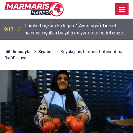
Cumhurbaşkanı Erdoğan: "(Avusturya) Ticaret
19:17
hacmini inşallah bu yıl 5 milyar dolar hedefimize
ulaştıracağımıza inanıyoruz"
Anasayfa
Siyaset
Büyükşehir, toptancı hal esnafına
“kefil” oluyor