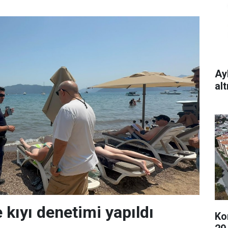
Ay
al
 kıyı denetimi yapıldı
Ko