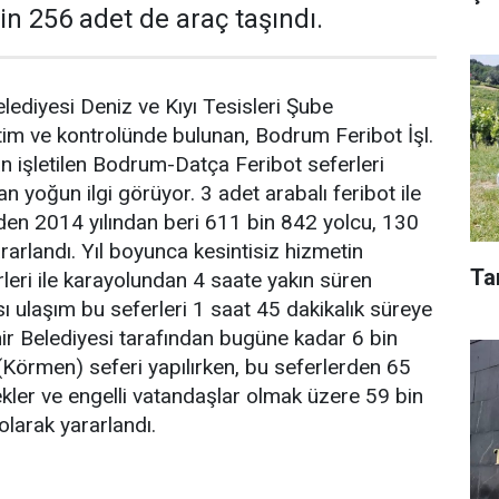
in 256 adet de araç taşındı.
ediyesi Deniz ve Kıyı Tesisleri Şube
m ve kontrolünde bulunan, Bodrum Feribot İşl.
an işletilen Bodrum-Datça Feribot seferleri
n yoğun ilgi görüyor. 3 adet arabalı feribot ile
den 2014 yılından beri 611 bin 842 yolcu, 130
rarlandı. Yıl boyunca kesintisiz hizmetin
Ta
erleri ile karayolundan 4 saate yakın süren
 ulaşım bu seferleri 1 saat 45 dakikalık süreye
r Belediyesi tarafından bugüne kadar 6 bin
örmen) seferi yapılırken, bu seferlerden 65
ekler ve engelli vatandaşlar olmak üzere 59 bin
olarak yararlandı.