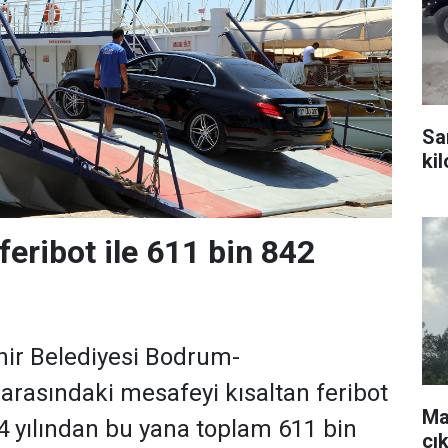
Sa
ki
feribot ile 611 bin 842
ir Belediyesi Bodrum-
rasındaki mesafeyi kısaltan feribot
Ma
14 yılından bu yana toplam 611 bin
çı