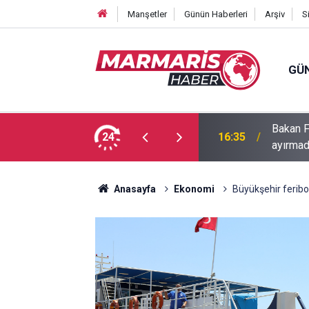
Manşetler
Günün Haberleri
Arşiv
S
GÜ
Bakan F
fa Pekpak son yolculuğuna uğurlandı
24
16:35
ayırmad
Anasayfa
Ekonomi
Büyükşehir feribot