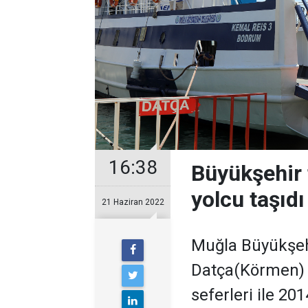
16:38
Büyükşehir 
yolcu taşıdı
21 Haziran 2022
Muğla Büyükşeh
Datça(Körmen) a
seferleri ile 20