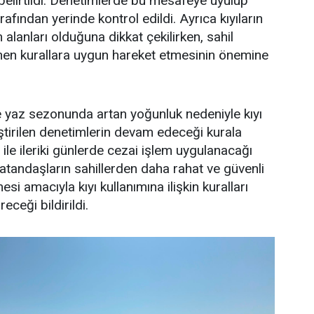
belirtildi. Denetimlerde bu mesafeye uyulup
rafından yerinde kontrol edildi. Ayrıca kıyıların
alanları olduğuna dikkat çekilirken, sahil
lenen kurallara uygun hareket etmesinin önemine
e yaz sezonunda artan yoğunluk nedeniyle kıyı
ştirilen denetimlerin devam edeceği kurala
ile ileriki günlerde cezai işlem uygulanacağı
 vatandaşların sahillerden daha rahat ve güvenli
si amacıyla kıyı kullanımına ilişkin kuralları
eceği bildirildi.