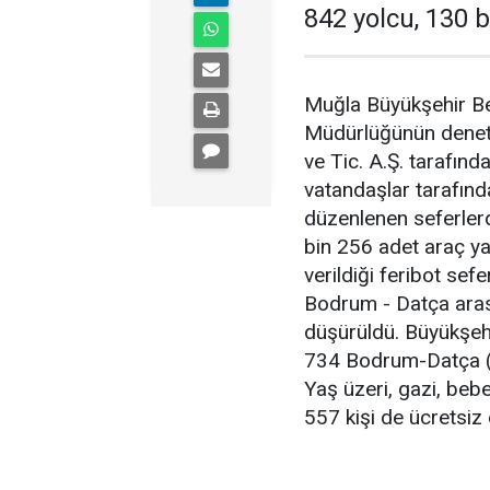
842 yolcu, 130 b
Muğla Büyükşehir Bel
Müdürlüğünün deneti
ve Tic. A.Ş. tarafınd
vatandaşlar tarafında
düzenlenen seferler
bin 256 adet araç ya
verildiği feribot sef
Bodrum - Datça arası
düşürüldü.
Büyükşehi
734 Bodrum-Datça (K
Yaş üzeri, gazi, beb
557 kişi de ücretsiz 