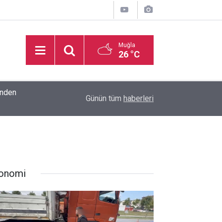
Muğla
26 °C
inden
16:32
Basketbol Süper Ligi’nde yeni sezonun fikstür k
Günün tüm
haberleri
onomi