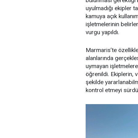
bulunması gerektiği 
uyulmadığı ekipler ta
kamuya açık kullanım 
işletmelerinin belir
vurgu yapıldı.
Marmaris’te özellikl
alanlarında gerçekle
uymayan işletmelere 
öğrenildi. Ekiplerin,
şekilde yararlanabilme
kontrol etmeyi sürdür