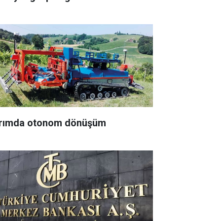
rımda otonom dönüşüm