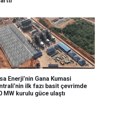
arttı
sa Enerji’nin Gana Kumasi
trali’nin ilk fazı basit çevrimde
0 MW kurulu güce ulaştı