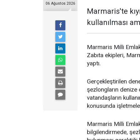
06 Ağustos 2026
Marmaris'te kıy
kullanılması ama
Marmaris Milli Emlak
Zabıta ekipleri, Marm
yaptı.
Gerçekleştirilen dene
şezlongların denize o
vatandaşların kulla
konusunda işletmeleri
Marmaris Milli Emlak
bilgilendirmede, şe